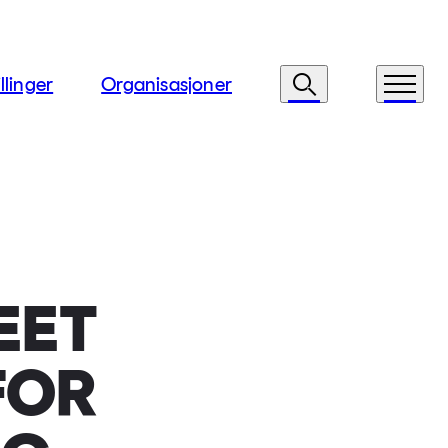
llinger
Organisasjoner
Søk
Meny
EET
FOR