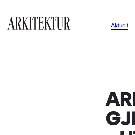
Navigas
Aktuelt
Til startsiden
AR
GJ