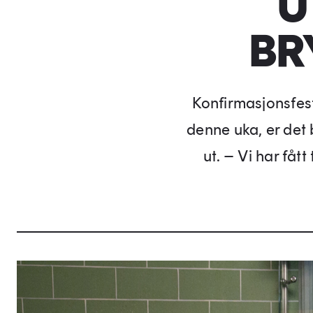
U
BR
Konfirmasjonsfes
denne uka, er det 
ut. – Vi har få