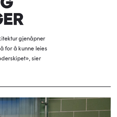
OG
GER
itektur gjenåpner
å for å kunne leies
derskipet», sier