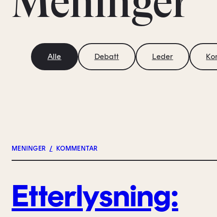
Meninger
Alle
Debatt
Leder
Ko
MENINGER
/
KOMMENTAR
Etterlysning: