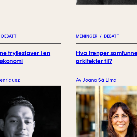
DEBATT
MENINGER
/
DEBATT
e tryllestaver i en
Hva trenger samfunne
 økonomi
arkitekter til?
Henriquez
Av Joana Sá Lima