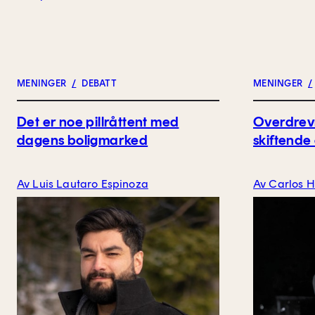
MENINGER
/
DEBATT
MENINGER
/
Det er noe pillråttent med
Overdrevn
dagens boligmarked
skiftende
Av Luis Lautaro Espinoza
Av Carlos 