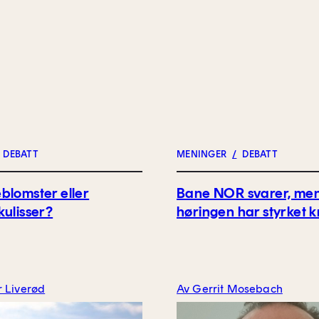
DEBATT
MENINGER
/
DEBATT
blomster eller
Bane NOR svarer, me
kulisser?
høringen har styrket k
r Liverød
Av Gerrit Mosebach