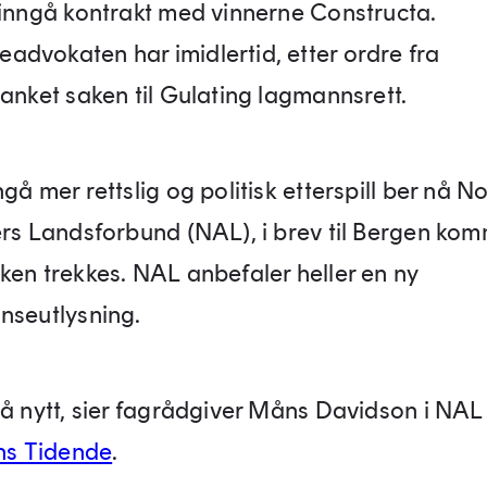
 inngå kontrakt med vinnerne Constructa.
dvokaten har imidlertid, etter ordre fra
 anket saken til Gulating lagmannsrett.
gå mer rettslig og politisk etterspill ber nå N
ers Landsforbund (NAL), i brev til Bergen ko
ken trekkes. NAL anbefaler heller en ny
nseutlysning.
på nytt, sier fagrådgiver Måns Davidson i NAL
ns Tidende
.