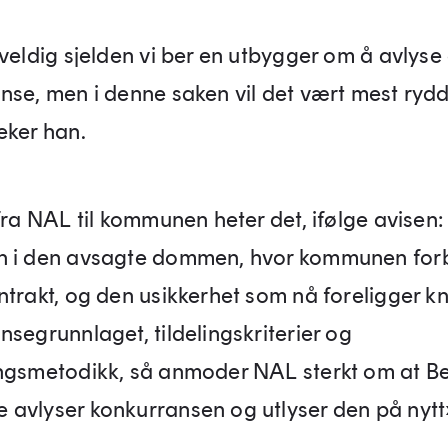
 veldig sjelden vi ber en utbygger om å avlyse
nse, men i denne saken vil det vært mest rydd
eker han.
 fra NAL til kommunen heter det, ifølge avisen
 i den avsagte dommen, hvor kommunen for
trakt, og den usikkerhet som nå foreligger kny
segrunnlaget, tildelingskriterier og
ngsmetodikk, så anmoder NAL sterkt om at B
avlyser konkurransen og utlyser den på nytt