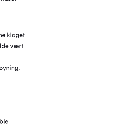
ene klaget
dde vært
øyning,
ble