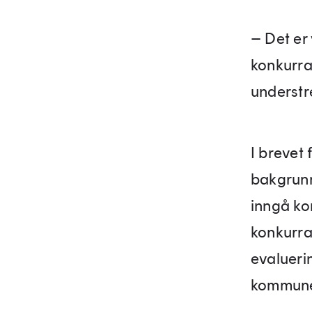
– Det er
konkurra
understr
I brevet
bakgrunn
inngå kon
konkurran
evalueri
kommune 