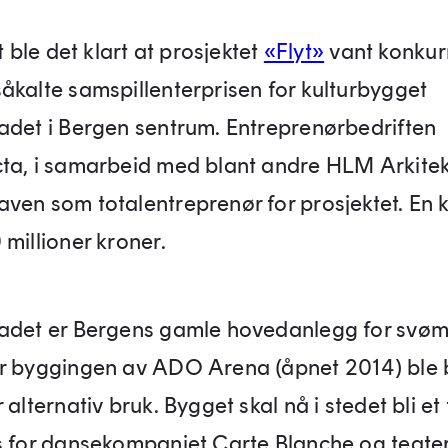
st ble det klart at prosjektet
«Flyt»
vant konkur
åkalte samspillenterprisen for kulturbygget
adet i Bergen sentrum. Entreprenørbedriften
ta, i samarbeid med blant andre HLM Arkitekt
ven som totalentreprenør for prosjektet. En 
 millioner kroner.
adet er Bergens gamle hovedanlegg for svø
r byggingen av ADO Arena (åpnet 2014) ble
 alternativ bruk. Bygget skal nå i stedet bli et
s for dansekompaniet Carte Blanche og teate