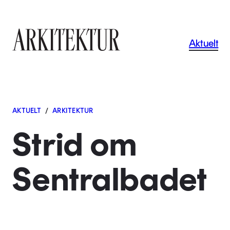
Navigas
Aktuelt
Til startsiden
AKTUELT
/
ARKITEKTUR
Strid om
Sentralbadet