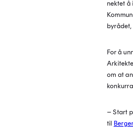
nektet å
Kommunea
byrådet,
For å unn
Arkitekt
om at an
konkurra
– Start 
til
Berge