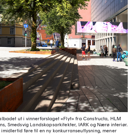
ralbadet ut i vinnerforslaget «Flyt» fra Constructa, HLM
ns, Smedsvig Landskapsarkitekter, IARK og Nærø interiør.
 imidlertid føre til en ny konkurranseutlysning, mener