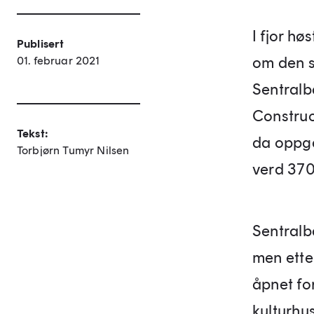
I fjor hø
Publisert
om den s
01. februar 2021
Sentralb
Construc
Tekst:
da oppga
Torbjørn Tumyr Nilsen
verd 370
Sentralb
men ette
åpnet for
kulturhu