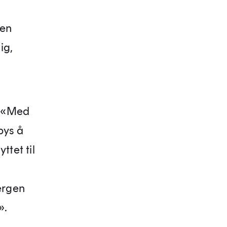
 en
ig,
: «Med
bys å
ttet til
ergen
».