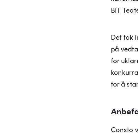
BIT Teat
Det tok i
på vedta
for ukla
konkurra
for å st
Anbefal
Consto v