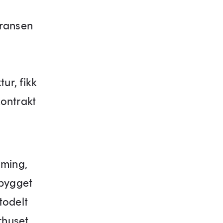
ransen
ur, fikk
kontrakt
mming,
 bygget
 todelt
rhuset