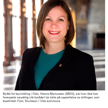
Byråd for byutvikling i Oslo, Hanna Marcussen (MDG), sier hun ikke kan
forespeile nøyaktig når byrådet tar sikte på opprettelse av stillingen som
byarkitekt.
Foto: Sturlason / Oslo kommune