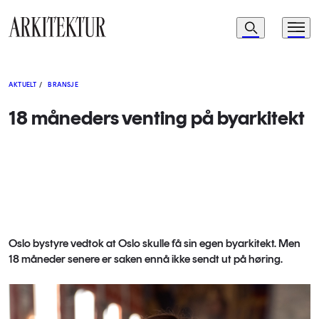
Navigasjon
Søk
Meny
Til startsiden
AKTUELT
/
BRANSJE
18 måneders venting på byarkitekt
Oslo bystyre vedtok at Oslo skulle få sin egen byarkitekt. Men
18 måneder senere er saken ennå ikke sendt ut på høring.