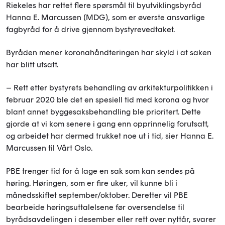
Riekeles har rettet flere spørsmål til byutviklingsbyråd
Hanna E. Marcussen (MDG), som er øverste ansvarlige
fagbyråd for å drive gjennom bystyrevedtaket.
Byråden mener koronahåndteringen har skyld i at saken
har blitt utsatt.
– Rett etter bystyrets behandling av arkitekturpolitikken i
februar 2020 ble det en spesiell tid med korona og hvor
blant annet byggesaksbehandling ble prioritert. Dette
gjorde at vi kom senere i gang enn opprinnelig forutsatt,
og arbeidet har dermed trukket noe ut i tid, sier Hanna E.
Marcussen til Vårt Oslo.
PBE trenger tid for å lage en sak som kan sendes på
høring. Høringen, som er fire uker, vil kunne bli i
månedsskiftet september/oktober. Deretter vil PBE
bearbeide høringsuttalelsene før oversendelse til
byrådsavdelingen i desember eller rett over nyttår, svarer