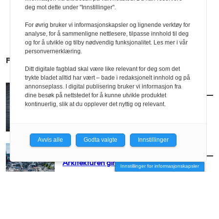
deg mot dette under "Innstillinger".
For øvrig bruker vi informasjonskapsler og lignende verktøy for
analyse, for å sammenligne nettlesere, tilpasse innhold til deg
og for å utvikle og tilby nødvendig funksjonalitet. Les mer i vår
personvernerklæring.
FLERE SAKER
Ditt digitale fagblad skal være like relevant for deg som det
trykte bladet alltid har vært – bade i redaksjonelt innhold og på
annonseplass. I digital publisering bruker vi informasjon fra
AKTUELT
/
BRANSJE
dine besøk på nettstedet for å kunne utvikle produktet
Norconsult kjøper Østengen & Bergo
kontinuerlig, slik at du opplever det nyttig og relevant.
Avvis alle
Godta valgte
Innstillinger
AKTUELT
/
BRANSJE
Arkitekturen girer opp for Arendal
Innstillinger for informasjonskapsler
AKTUELT
/
BRANSJE