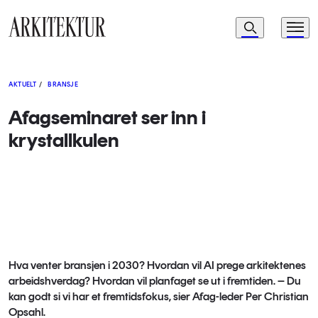
Navigasjon
Søk
Meny
Til startsiden
AKTUELT
/
BRANSJE
Afagseminaret ser inn i
krystallkulen
Hva venter bransjen i 2030? Hvordan vil AI prege arkitektenes
arbeidshverdag? Hvordan vil planfaget se ut i fremtiden. – Du
kan godt si vi har et fremtidsfokus, sier Afag-leder Per Christian
Opsahl.