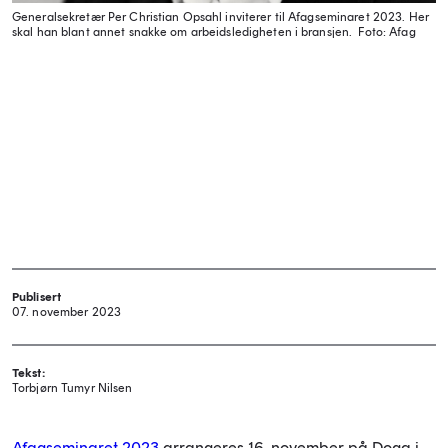
Generalsekretær Per Christian Opsahl inviterer til Afagseminaret 2023. Her
skal han blant annet snakke om arbeidsledigheten i bransjen.
Foto: Afag
Publisert
07. november 2023
Tekst:
Torbjørn Tumyr Nilsen
Afagseminaret 2023
arrangeres 16. november på Doga i