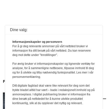
Dine valg:
Informasjonskapsler og personvern
For å gi deg relevante annonser på vårt nettsted bruker vi
informasjon fra ditt besøk på vårt nettsted. Du kan reservere
deg mot dette under "Innstillinger".
For øvrig bruker vi informasjonskapsler og lignende verktøy for
analyse, for å sammenligne nettlesere, tilpasse innhold til deg
og for å utvikle og tilby nødvendig funksjonalitet. Les mer i vår
personvernerklæring.
FLERE SAKER
Ditt digitale fagblad skal være like relevant for deg som det
trykte bladet alltid har vært – bade i redaksjonelt innhold og på
annonseplass. I digital publisering bruker vi informasjon fra
AKTUELT
/
BRANSJE
dine besøk på nettstedet for å kunne utvikle produktet
Norconsult kjøper Østengen & Bergo
kontinuerlig, slik at du opplever det nyttig og relevant.