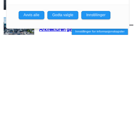
Avvis alle
Godta valgte
Innstillinger
AKTUELT
/
BRANSJE
Arkitekturen girer opp for Arendal
Innstillinger for informasjonskapsler
AKTUELT
/
BRANSJE
– Vi må få arkitekten med stor A opp på
hesten igjen
AKTUELT
/
BRANSJE
Vil slippe arkitektene fri
AKTUELT
/
BRANSJE