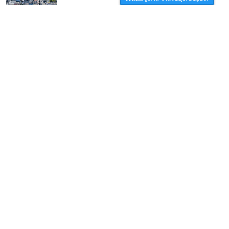
AKTUELT
/
BRANSJE
– Vi må få arkitekten med stor A opp på
hesten igjen
AKTUELT
/
BRANSJE
Vil slippe arkitektene fri
AKTUELT
/
BRANSJE
– Vi river før vi har forstått helheten