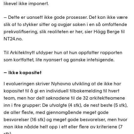
likevel ikke imponert.
– Dette er uansett ikke gode prosesser. Det kan ikke være
slik at to stykker sitter og avgjør saken i en så omfattende
prekvalifisering, slik realiteten er her, sier Hägg Berge til
NT24.no.
Til Arkitektnytt utdyper hun at hun oppfatter rapporten
som kortfattet, lite nyansert og ganske intetsigende.
– Ikke kapasitet
I evalueringen skriver Nyhavna utvikling at de ikke har
kapasitet til å gi en individuell tilbakemelding til hvert
team, men har delt søknadene til de 32 arkitektteamene
inn i fire grupper: De utvalgte (4 stk), de nest beste (5 stk),
de aller fleste, med gjennomgående meget gode
besvarelser (16 stk) og meget gode besvarelser, men hvor
man ikke nådde helt opp i ett eller flere av kriteriene (7
stk).