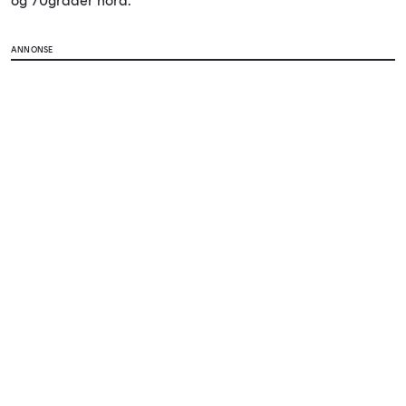
og 70grader nord.
ANNONSE