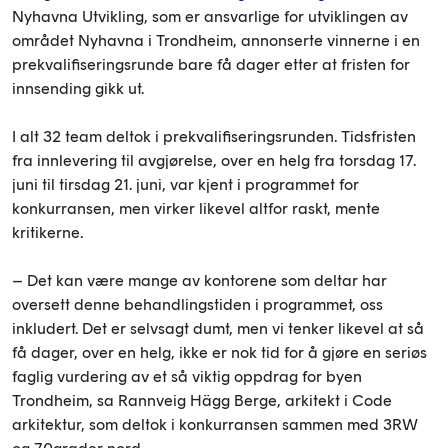
Nyhavna Utvikling, som er ansvarlige for utviklingen av
området Nyhavna i Trondheim, annonserte vinnerne i en
prekvalifiseringsrunde bare få dager etter at fristen for
innsending gikk ut.
I alt 32 team deltok i prekvalifiseringsrunden. Tidsfristen
fra innlevering til avgjørelse, over en helg fra torsdag 17.
juni til tirsdag 21. juni, var kjent i programmet for
konkurransen, men virker likevel altfor raskt, mente
kritikerne.
– Det kan være mange av kontorene som deltar har
oversett denne behandlingstiden i programmet, oss
inkludert. Det er selvsagt dumt, men vi tenker likevel at så
få dager, over en helg, ikke er nok tid for å gjøre en seriøs
faglig vurdering av et så viktig oppdrag for byen
Trondheim, sa Rannveig Hägg Berge, arkitekt i Code
arkitektur, som deltok i konkurransen sammen med 3RW