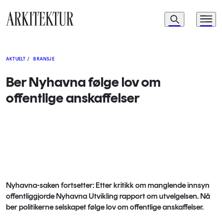
Navigasjon
Søk
Meny
Til startsiden
AKTUELT
/
BRANSJE
Ber Nyhavna følge lov om
offentlige anskaffelser
Nyhavna-saken fortsetter: Etter kritikk om manglende innsyn
offentliggjorde Nyhavna Utvikling rapport om utvelgelsen. Nå
ber politikerne selskapet følge lov om offentlige anskaffelser.