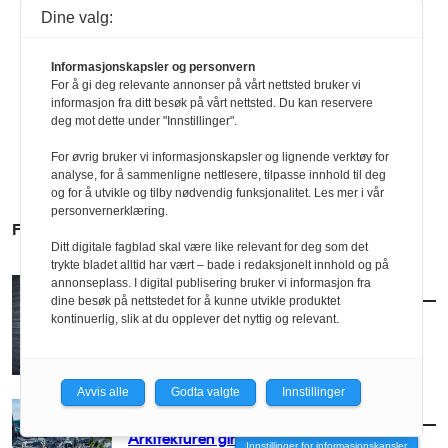
Dine valg:
Informasjonskapsler og personvern
For å gi deg relevante annonser på vårt nettsted bruker vi
informasjon fra ditt besøk på vårt nettsted. Du kan reservere
deg mot dette under "Innstillinger".
For øvrig bruker vi informasjonskapsler og lignende verktøy for
analyse, for å sammenligne nettlesere, tilpasse innhold til deg
og for å utvikle og tilby nødvendig funksjonalitet. Les mer i vår
personvernerklæring.
FLERE SAKER
Ditt digitale fagblad skal være like relevant for deg som det
trykte bladet alltid har vært – bade i redaksjonelt innhold og på
annonseplass. I digital publisering bruker vi informasjon fra
AKTUELT
/
BRANSJE
dine besøk på nettstedet for å kunne utvikle produktet
Norconsult kjøper Østengen & Bergo
kontinuerlig, slik at du opplever det nyttig og relevant.
Avvis alle
Godta valgte
Innstillinger
AKTUELT
/
BRANSJE
Arkitekturen girer opp for Arendal
Innstillinger for informasjonskapsler