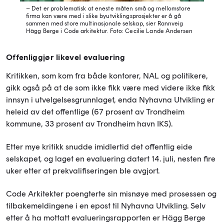
– Det er problematisk at eneste måten små og mellomstore
firma kan være med i slike byutviklingsprosjekter er å gå
sammen med store multinasjonale selskap, sier Rannveig
Hägg Berge i Code arkitektur.
Foto: Cecilie Lande Andersen
Offenliggjør likevel evaluering
Kritikken, som kom fra både kontorer, NAL og politikere,
gikk også på at de som ikke fikk være med videre ikke fikk
innsyn i utvelgelsesgrunnlaget, enda Nyhavna Utvikling er
heleid av det offentlige (67 prosent av Trondheim
kommune, 33 prosent av Trondheim havn IKS).
Etter mye kritikk snudde imidlertid det offentlig eide
selskapet, og laget en evaluering datert 14. juli, nesten fire
uker etter at prekvalifiseringen ble avgjort.
Code Arkitekter poengterte sin misnøye med prosessen og
tilbakemeldingene i en epost til Nyhavna Utvikling. Selv
etter å ha mottatt evalueringsrapporten er Hägg Berge