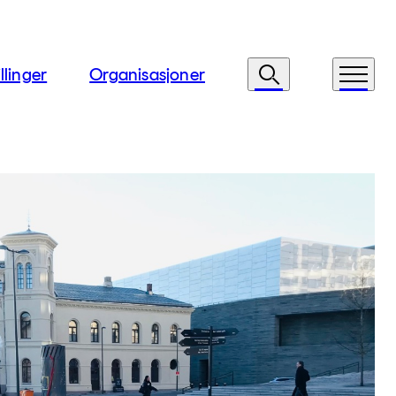
llinger
Organisasjoner
Søk
Meny