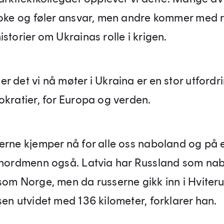
loke og føler ansvar, men andre kommer med 
storier om Ukrainas rolle i krigen.
 det vi nå møter i Ukraina er en stor utfordri
okratier, for Europa og verden.
erne kjemper nå for alle oss naboland og på
 nordmenn også. Latvia har Russland som na
som Norge, men da russerne gikk inn i Hviter
sen utvidet med 136 kilometer, forklarer han.