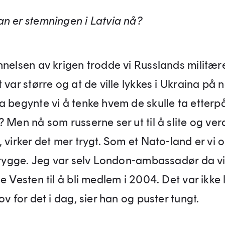
n er stemningen i Latvia nå?
nnelsen av krigen trodde vi Russlands militær
 var større og at de ville lykkes i Ukraina på 
a begynte vi å tenke hvem de skulle ta etterp
 Men nå som russerne ser ut til å slite og ve
 virker det mer trygt. Som et Nato-land er vi 
 trygge. Jeg var selv London-ambassadør da vi 
e Vesten til å bli medlem i 2004. Det var ikke 
ov for det i dag, sier han og puster tungt.