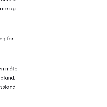
rare og
ng for
 en måte
boland,
ussland