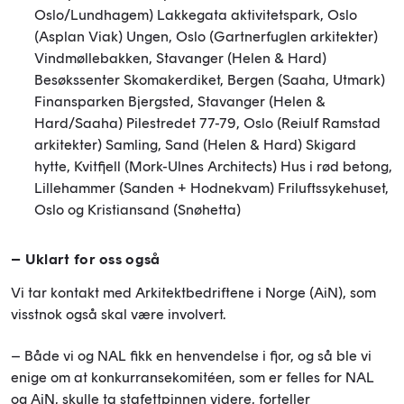
Oslo/Lundhagem) Lakkegata aktivitetspark, Oslo
(Asplan Viak) Ungen, Oslo (Gartnerfuglen arkitekter)
Vindmøllebakken, Stavanger (Helen & Hard)
Besøkssenter Skomakerdiket, Bergen (Saaha, Utmark)
Finansparken Bjergsted, Stavanger (Helen &
Hard/Saaha) Pilestredet 77-79, Oslo (Reiulf Ramstad
arkitekter) Samling, Sand (Helen & Hard) Skigard
hytte, Kvitfjell (Mork-Ulnes Architects) Hus i rød betong,
Lillehammer (Sanden + Hodnekvam) Friluftssykehuset,
Oslo og Kristiansand (Snøhetta)
– Uklart for oss også
Vi tar kontakt med Arkitektbedriftene i Norge (AiN), som
visstnok også skal være involvert.
– Både vi og NAL fikk en henvendelse i fjor, og så ble vi
enige om at konkurransekomitéen, som er felles for NAL
og AiN, skulle ta stafettpinnen videre, forteller