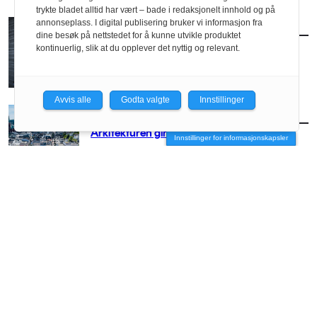
trykte bladet alltid har vært – bade i redaksjonelt innhold og på
annonseplass. I digital publisering bruker vi informasjon fra
AKTUELT
/
BRANSJE
dine besøk på nettstedet for å kunne utvikle produktet
Norconsult kjøper Østengen & Bergo
kontinuerlig, slik at du opplever det nyttig og relevant.
Avvis alle
Godta valgte
Innstillinger
AKTUELT
/
BRANSJE
Arkitekturen girer opp for Arendal
Innstillinger for informasjonskapsler
AKTUELT
/
BRANSJE
– Vi må få arkitekten med stor A opp på
hesten igjen
AKTUELT
/
BRANSJE
Vil slippe arkitektene fri