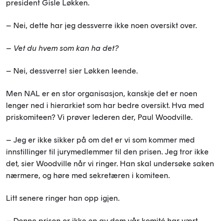
president Gisle Løkken.
– Nei, dette har jeg dessverre ikke noen oversikt over.
– Vet du hvem som kan ha det?
– Nei, dessverre! sier Løkken leende.
Men NAL er en stor organisasjon, kanskje det er noen
lenger ned i hierarkiet som har bedre oversikt. Hva med
priskomiteen? Vi prøver lederen der, Paul Woodville.
– Jeg er ikke sikker på om det er vi som kommer med
innstillinger til jurymedlemmer til den prisen. Jeg tror ikke
det, sier Woodville når vi ringer. Han skal undersøke saken
nærmere, og høre med sekretæren i komiteen.
Litt senere ringer han opp igjen.
– Denne prisen er ikke en av dem vår komité har vært