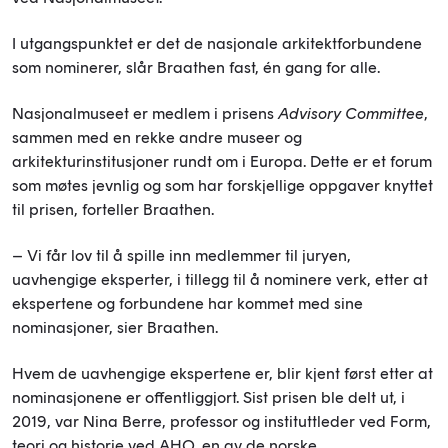
I utgangspunktet er det de nasjonale arkitektforbundene
som nominerer, slår Braathen fast, én gang for alle.
Nasjonalmuseet er medlem i prisens
Advisory Committee
,
sammen med en rekke andre museer og
arkitekturinstitusjoner rundt om i Europa. Dette er et forum
som møtes jevnlig og som har forskjellige oppgaver knyttet
til prisen, forteller Braathen.
– Vi får lov til å spille inn medlemmer til juryen,
uavhengige eksperter, i tillegg til å nominere verk, etter at
ekspertene og forbundene har kommet med sine
nominasjoner, sier Braathen.
Hvem de uavhengige ekspertene er, blir kjent først etter at
nominasjonene er offentliggjort. Sist prisen ble delt ut, i
2019, var Nina Berre, professor og instituttleder ved Form,
teori og historie ved AHO, en av de norske.