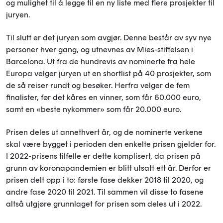
og mulighet til å legge til en ny liste med flere prosjekter til
juryen.
Til slutt er det juryen som avgjør. Denne består av syv nye
personer hver gang, og utnevnes av Mies-stiftelsen i
Barcelona. Ut fra de hundrevis av nominerte fra hele
Europa velger juryen ut en shortlist på 40 prosjekter, som
de så reiser rundt og besøker. Herfra velger de fem
finalister, før det kåres en vinner, som får 60.000 euro,
samt en «beste nykommer» som får 20.000 euro.
Prisen deles ut annethvert år, og de nominerte verkene
skal være bygget i perioden den enkelte prisen gjelder for.
I 2022-prisens tilfelle er dette komplisert, da prisen på
grunn av koronapandemien er blitt utsatt ett år. Derfor er
prisen delt opp i to: første fase dekker 2018 til 2020, og
andre fase 2020 til 2021. Til sammen vil disse to fasene
altså utgjøre grunnlaget for prisen som deles ut i 2022.