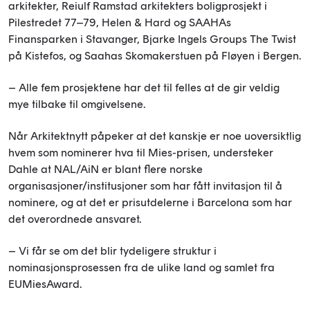
arkitekter, Reiulf Ramstad arkitekters boligprosjekt i
Pilestredet 77–79, Helen & Hard og SAAHAs
Finansparken i Stavanger, Bjarke Ingels Groups The Twist
på Kistefos, og Saahas Skomakerstuen på Fløyen i Bergen.
– Alle fem prosjektene har det til felles at de gir veldig
mye tilbake til omgivelsene.
Når Arkitektnytt påpeker at det kanskje er noe uoversiktlig
hvem som nominerer hva til Mies-prisen, understeker
Dahle at NAL/AiN er blant flere norske
organisasjoner/institusjoner som har fått invitasjon til å
nominere, og at det er prisutdelerne i Barcelona som har
det overordnede ansvaret.
– Vi får se om det blir tydeligere struktur i
nominasjonsprosessen fra de ulike land og samlet fra
EUMiesAward.