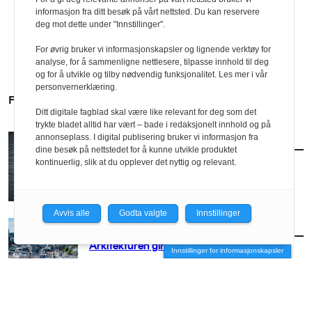
informasjon fra ditt besøk på vårt nettsted. Du kan reservere
deg mot dette under "Innstillinger".
For øvrig bruker vi informasjonskapsler og lignende verktøy for
analyse, for å sammenligne nettlesere, tilpasse innhold til deg
og for å utvikle og tilby nødvendig funksjonalitet. Les mer i vår
personvernerklæring.
FLERE SAKER
Ditt digitale fagblad skal være like relevant for deg som det
trykte bladet alltid har vært – bade i redaksjonelt innhold og på
annonseplass. I digital publisering bruker vi informasjon fra
AKTUELT
/
BRANSJE
dine besøk på nettstedet for å kunne utvikle produktet
Norconsult kjøper Østengen & Bergo
kontinuerlig, slik at du opplever det nyttig og relevant.
Avvis alle
Godta valgte
Innstillinger
AKTUELT
/
BRANSJE
Arkitekturen girer opp for Arendal
Innstillinger for informasjonskapsler