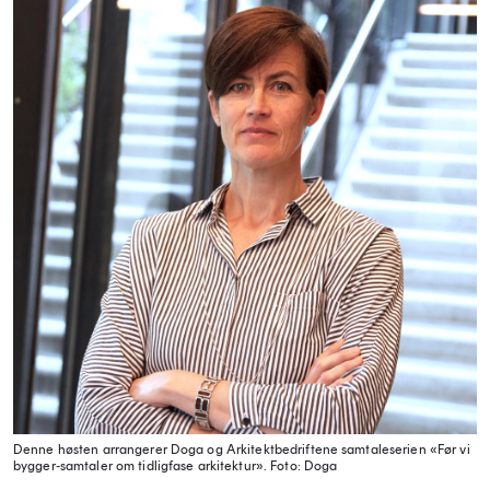
Denne høsten arrangerer Doga og Arkitektbedriftene samtaleserien «Før vi
bygger-samtaler om tidligfase arkitektur».
Foto: Doga