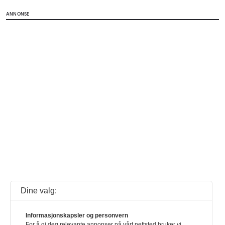
ANNONSE
Dine valg:
Informasjonskapsler og personvern
For å gi deg relevante annonser på vårt nettsted bruker vi