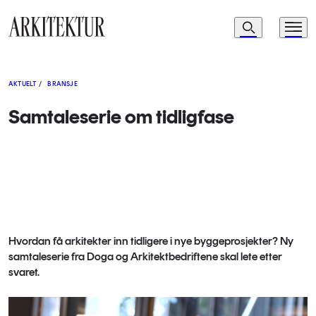
Navigasjon
Søk
Meny
Til startsiden
AKTUELT
/
BRANSJE
Samtaleserie om tidligfase
Hvordan få arkitekter inn tidligere i nye byggeprosjekter? Ny
samtaleserie fra Doga og Arkitektbedriftene skal lete etter
svaret.