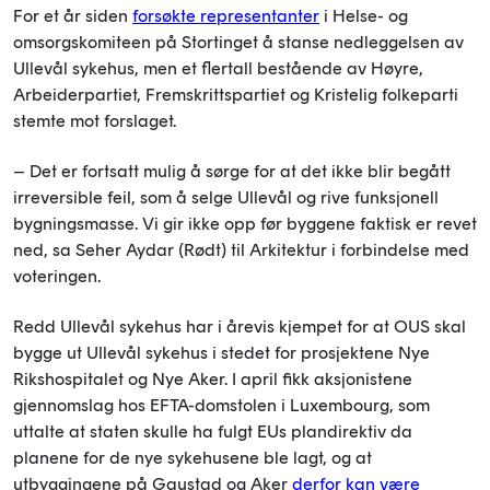
For et år siden
forsøkte representanter
i Helse- og
omsorgskomiteen på Stortinget å stanse nedleggelsen av
Ullevål sykehus, men et flertall bestående av Høyre,
Arbeiderpartiet, Fremskrittspartiet og Kristelig folkeparti
stemte mot forslaget.
– Det er fortsatt mulig å sørge for at det ikke blir begått
irreversible feil, som å selge Ullevål og rive funksjonell
bygningsmasse. Vi gir ikke opp før byggene faktisk er revet
ned, sa Seher Aydar (Rødt) til Arkitektur i forbindelse med
voteringen.
Redd Ullevål sykehus har i årevis kjempet for at OUS skal
bygge ut Ullevål sykehus i stedet for prosjektene Nye
Rikshospitalet og Nye Aker. I april fikk aksjonistene
gjennomslag hos EFTA-domstolen i Luxembourg, som
uttalte at staten skulle ha fulgt EUs plandirektiv da
planene for de nye sykehusene ble lagt, og at
utbyggingene på Gaustad og Aker
derfor kan være