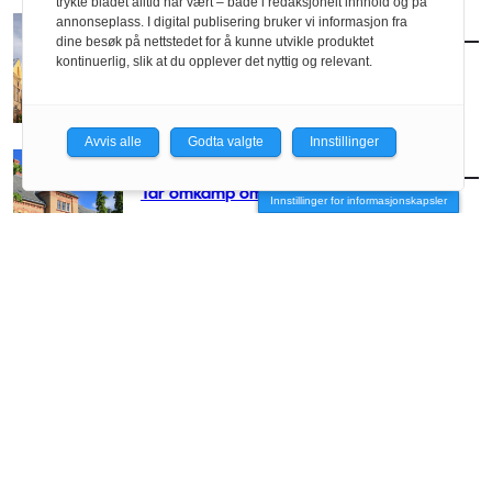
trykte bladet alltid har vært – bade i redaksjonelt innhold og på
annonseplass. I digital publisering bruker vi informasjon fra
MENINGER
/
DEBATT
dine besøk på nettstedet for å kunne utvikle produktet
Nye Ullevål: Tenk, ikke riv!
kontinuerlig, slik at du opplever det nyttig og relevant.
Av Anders Iversen Klang
Avvis alle
Godta valgte
Innstillinger
AKTUELT
/
POLITIKK
Tar omkamp om Ullevål sykehus
Innstillinger for informasjonskapsler
AKTUELT
/
POLITIKK
Stortinget redder ikke Ullevål sykehus
AKTUELT
/
POLITIKK
Ullevål sykehus: – Frp og Krf svikter når det
virkelig gjelder