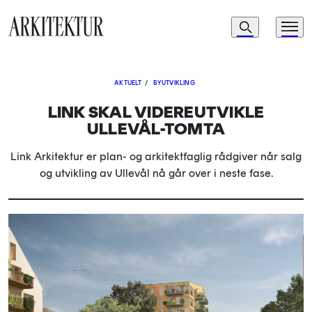
Navigasjon
Søk
Meny
Til startsiden
AKTUELT
/
BYUTVIKLING
LINK SKAL VIDEREUTVIKLE
ULLEVÅL-TOMTA
Link Arkitektur er plan- og arkitektfaglig rådgiver når salg
og utvikling av Ullevål nå går over i neste fase.