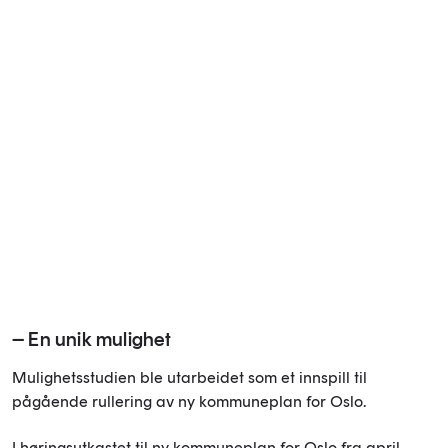
– En unik mulighet
Mulighetsstudien ble utarbeidet som et innspill til
pågående rullering av ny kommuneplan for Oslo.
I høringsutkastet til ny kommuneplan for Oslo fra april