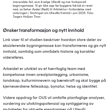
irreversible feil, som å selge Ullevål og rive funksjonell
bygningsmasse. Vi gir ikke opp før byggene faktisk er revet
ned, sa Seher Aydar (Rødt) til Arkitektur i forbindelse med
voteringen i Stortinget om Ullevåls framtid i juni 2025.
Foto:
Torgeir Holljen Thon
Ønsker transformasjon og nytt innhold
Link viser til at studien beskriver hvordan store deler av
eksisterende bygningsmasse kan transformeres og gis nytt
innhold, samtidig som områdets historie og karakter
videreføres.
Arbeidet er utviklet av et tverrfaglig team med
kompetanse innen arealplanlegging, urbanisme,
landskap, kulturminnevern og bærekraft og skal bygge på
kjerneverdiene fellesskap, bynatur, helse og identitet.
Videre oppdrag for OUS vil omfatte planfaglige analyser,
vurdering av utviklingspotensial og synliggjøring av
muligheter for aktuelle eiendommer på Ullevål.