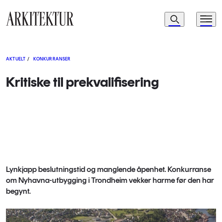
Navigasjon
Søk
Meny
Til startsiden
AKTUELT
/
KONKURRANSER
Kritiske til prekvalifisering
Lynkjapp beslutningstid og manglende åpenhet. Konkurranse
om Nyhavna-utbygging i Trondheim vekker harme før den har
begynt.