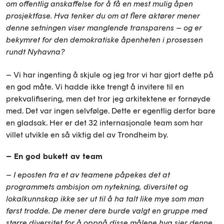
om offentlig anskaffelse for å få en mest mulig åpen
prosjektfase. Hva tenker du om at flere aktører mener
denne setningen viser manglende transparens – og er
bekymret for den demokratiske åpenheten i prosessen
rundt Nyhavna?
– Vi har ingenting å skjule og jeg tror vi har gjort dette på
en god måte. Vi hadde ikke trengt å invitere til en
prekvalifisering, men det tror jeg arkitektene er fornøyde
med. Det var ingen selvfølge. Dette er egentlig derfor bare
en gladsak. Her er det 32 internasjonale team som har
villet utvikle en så viktig del av Trondheim by.
– En god bukett av team
– I eposten fra et av teamene påpekes det at
programmets ambisjon om nytekning, diversitet og
lokalkunnskap ikke ser ut til å ha talt like mye som man
først trodde. De mener dere burde valgt en gruppe med
større diversitet for å oppnå disse målene hva sier denne