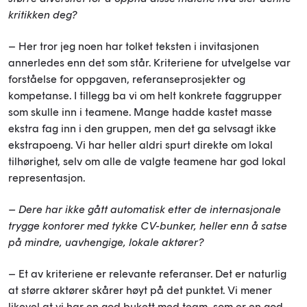
kritikken deg?
– Her tror jeg noen har tolket teksten i invitasjonen
annerledes enn det som står. Kriteriene for utvelgelse var
forståelse for oppgaven, referanseprosjekter og
kompetanse. I tillegg ba vi om helt konkrete faggrupper
som skulle inn i teamene. Mange hadde kastet masse
ekstra fag inn i den gruppen, men det ga selvsagt ikke
ekstrapoeng. Vi har heller aldri spurt direkte om lokal
tilhørighet, selv om alle de valgte teamene har god lokal
representasjon.
– Dere har ikke gått automatisk etter de internasjonale
trygge kontorer med tykke CV-bunker, heller enn å satse
på mindre, uavhengige, lokale aktører?
– Et av kriteriene er relevante referanser. Det er naturlig
at større aktører skårer høyt på det punktet. Vi mener
likevel at vi har en god bukett med team, som er en god