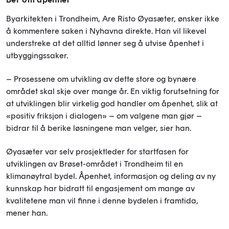
Byarkitekten i Trondheim, Are Risto Øyasæter, ønsker ikke
å kommentere saken i Nyhavna direkte. Han vil likevel
understreke at det alltid lønner seg å utvise åpenhet i
utbyggingssaker.
– Prosessene om utvikling av dette store og bynære
området skal skje over mange år. En viktig forutsetning for
at utviklingen blir virkelig god handler om åpenhet, slik at
«positiv friksjon i dialogen» – om valgene man gjør –
bidrar til å berike løsningene man velger, sier han.
Øyasæter var selv prosjektleder for startfasen for
utviklingen av Brøset-området i Trondheim til en
klimanøytral bydel. Åpenhet, informasjon og deling av ny
kunnskap har bidratt til engasjement om mange av
kvalitetene man vil finne i denne bydelen i framtida,
mener han.