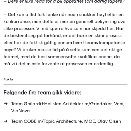
– Dere er ikke redd for å bli oppfattet som dårlig tapere?
– Det kan alltid folk tenke når noen snakker høyt etter en
konkurranse, men dette er mer en generell bekymring over
slike prosesser. Vi må spørre hva som har skjedd her. Har
de bestemt seg på forhånd, er det bare en skinnprosess
eller har de faktisk gått gjennom hvert teams kompetanse
nøye? Vi bruker masse tid på å sette sammen det riktige
teamet, med de best sammensatte kvalifikasjonene, da
må vi i det minste forvente at prosessen er ordentlig.
Fakta
Følgende fire team gikk videre:
Team Ghilardi+Hellsten Arkitekter m/Grindaker, Veni,
ViaNova
Team COBE m/Topic Architecture, MOE, Olav Olsen