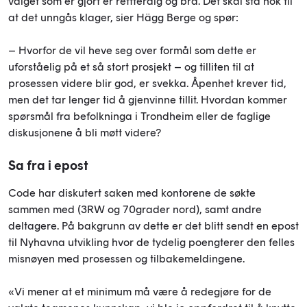
valget som er gjort er rettferdig og bra. Det skal stå nok til
at det unngås klager, sier Hägg Berge og spør:
– Hvorfor de vil heve seg over formål som dette er
uforståelig på et så stort prosjekt – og tilliten til at
prosessen videre blir god, er svekka. Åpenhet krever tid,
men det tar lenger tid å gjenvinne tillit. Hvordan kommer
spørsmål fra befolkninga i Trondheim eller de faglige
diskusjonene å bli møtt videre?
Sa fra i epost
Code har diskutert saken med kontorene de søkte
sammen med (3RW og 70grader nord), samt andre
deltagere. På bakgrunn av dette er det blitt sendt en epost
til Nyhavna utvikling hvor de tydelig poengterer den felles
misnøyen med prosessen og tilbakemeldingene.
«Vi mener at et minimum må være å redegjøre for de