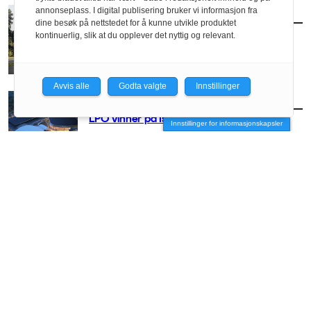
annonseplass. I digital publisering bruker vi informasjon fra
AKTUELT
/
KONKURRANSER
dine besøk på nettstedet for å kunne utvikle produktet
Fosset inn bidrag til Fossesenter
kontinuerlig, slik at du opplever det nyttig og relevant.
Avvis alle
Godta valgte
Innstillinger
AKTUELT
/
KONKURRANSER
LPO vinner på Island
Innstillinger for informasjonskapsler
AKTUELT
/
KONKURRANSER
Klargjør entreprise-konkurranse for
Hovedbygningen ved NTNU
AKTUELT
/
KONKURRANSER
Inviterer til arkitektkonkurranse for Jon
Fosse-senter