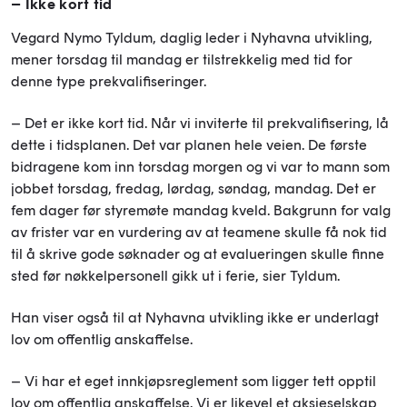
– Ikke kort tid
Vegard Nymo Tyldum, daglig leder i Nyhavna utvikling,
mener torsdag til mandag er tilstrekkelig med tid for
denne type prekvalifiseringer.
– Det er ikke kort tid. Når vi inviterte til prekvalifisering, lå
dette i tidsplanen. Det var planen hele veien. De første
bidragene kom inn torsdag morgen og vi var to mann som
jobbet torsdag, fredag, lørdag, søndag, mandag. Det er
fem dager før styremøte mandag kveld. Bakgrunn for valg
av frister var en vurdering av at teamene skulle få nok tid
til å skrive gode søknader og at evalueringen skulle finne
sted før nøkkelpersonell gikk ut i ferie, sier Tyldum.
Han viser også til at Nyhavna utvikling ikke er underlagt
lov om offentlig anskaffelse.
– Vi har et eget innkjøpsreglement som ligger tett opptil
lov om offentlig anskaffelse. Vi er likevel et aksjeselskap