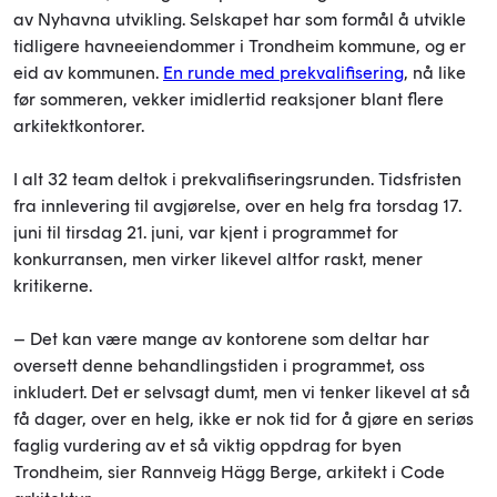
av Nyhavna utvikling. Selskapet har som formål å utvikle
tidligere havneeiendommer i Trondheim kommune, og er
eid av kommunen.
En runde med prekvalifisering
, nå like
før sommeren, vekker imidlertid reaksjoner blant flere
arkitektkontorer.
I alt 32 team deltok i prekvalifiseringsrunden. Tidsfristen
fra innlevering til avgjørelse, over en helg fra torsdag 17.
juni til tirsdag 21. juni, var kjent i programmet for
konkurransen, men virker likevel altfor raskt, mener
kritikerne.
– Det kan være mange av kontorene som deltar har
oversett denne behandlingstiden i programmet, oss
inkludert. Det er selvsagt dumt, men vi tenker likevel at så
få dager, over en helg, ikke er nok tid for å gjøre en seriøs
faglig vurdering av et så viktig oppdrag for byen
Trondheim, sier Rannveig Hägg Berge, arkitekt i Code