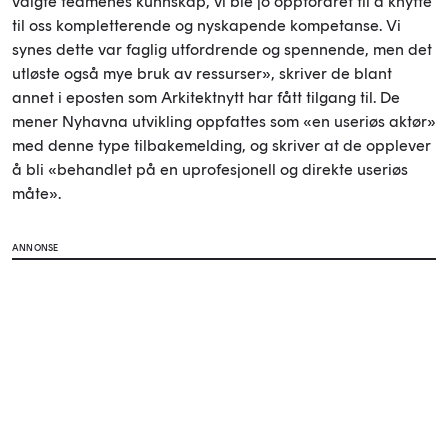
valgte teamenes kunnskap, vi ble jo oppfordret til å knytte
til oss kompletterende og nyskapende kompetanse. Vi
synes dette var faglig utfordrende og spennende, men det
utløste også mye bruk av ressurser», skriver de blant
annet i eposten som Arkitektnytt har fått tilgang til. De
mener Nyhavna utvikling oppfattes som «en useriøs aktør»
med denne type tilbakemelding, og skriver at de opplever
å bli «behandlet på en uprofesjonell og direkte useriøs
måte».
ANNONSE