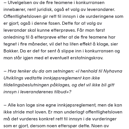
– Utvelgelsen av de fire teamene i konkurransen
innebærer, rent juridisk, også et valg av leverandører.
Offentlighetsloven gir rett til innsyn i de vurderingene som
er gjort, også i denne fasen. Dette for at valg av
leverandør skal kunne etterprøves. Får man først
anledning til å etterprøve etter at de fire teamene har
tegnet i fire måneder, vil det ha liten effekt å klage, sier
Bakker. Da er det for sent å slippe inn i konkurransen og
man står igjen med et eventuelt erstatningskrav.
– Hva tenker du da om setningen: «I henhold til Nyhavna
Utviklings vedtatte innkjøpsreglement kan ikke
tildelingsbeslutningen påklages, og det vil ikke bli gitt
innsyn i leverandørenes tilbud»?
– Alle kan lage sine egne innkjøpsreglement, men de kan
ikke stride mot loven. Er man underlagt offentlighetsloven
må det vurderes konkret rett til innsyn i de vurderinger
som er gjort, dersom noen etterspør dette. Noen av