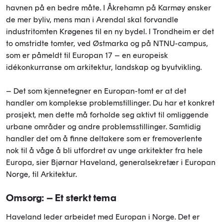
havnen på en bedre måte. I Åkrehamn på Karmøy ønsker
de mer byliv, mens man i Arendal skal forvandle
industritomten Krøgenes til en ny bydel. I Trondheim er det
to omstridte tomter, ved Østmarka og på NTNU-campus,
som er påmeldt til Europan 17 – en europeisk
idékonkurranse om arkitektur, landskap og byutvikling.
– Det som kjennetegner en Europan-tomt er at det
handler om komplekse problemstillinger. Du har et konkret
prosjekt, men dette må forholde seg aktivt til omliggende
urbane områder og andre problemsstillinger. Samtidig
handler det om å finne deltakere som er fremoverlente
nok til å våge å bli utfordret av unge arkitekter fra hele
Europa, sier Bjørnar Haveland, generalsekretær i Europan
Norge, til Arkitektur.
Omsorg: – Et sterkt tema
Haveland leder arbeidet med Europan i Norge. Det er