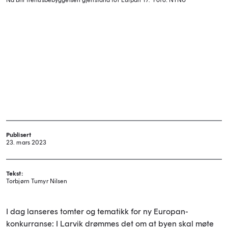
Nå blir trehusbebyggelsen gjenstand for Eurpan 17.
Foto: NTNU
Publisert
23. mars 2023
Tekst:
Torbjørn Tumyr Nilsen
I dag lanseres tomter og tematikk for ny Europan-
konkurranse: I Larvik drømmes det om at byen skal møte