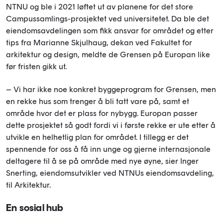
NTNU og ble i 2021 løftet ut av planene for det store
Campussamlings-prosjektet ved universitetet. Da ble det
eiendomsavdelingen som fikk ansvar for området og etter
tips fra Marianne Skjulhaug, dekan ved Fakultet for
arkitektur og design, meldte de Grensen på Europan like
før fristen gikk ut.
– Vi har ikke noe konkret byggeprogram for Grensen, men
en rekke hus som trenger å bli tatt vare på, samt et
område hvor det er plass for nybygg. Europan passer
dette prosjektet så godt fordi vi i første rekke er ute etter å
utvikle en helhetlig plan for området. I tillegg er det
spennende for oss å få inn unge og gjerne internasjonale
deltagere til å se på område med nye øyne, sier Inger
Snerting, eiendomsutvikler ved NTNUs eiendomsavdeling,
til Arkitektur.
En sosial hub