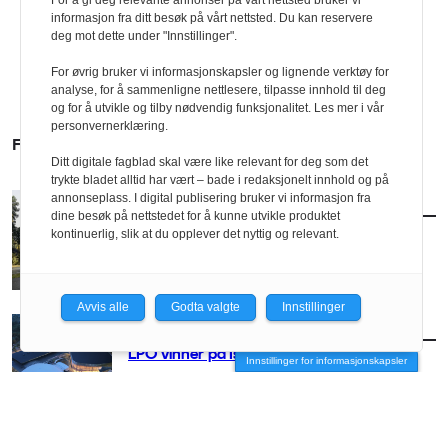
For å gi deg relevante annonser på vårt nettsted bruker vi
informasjon fra ditt besøk på vårt nettsted. Du kan reservere
deg mot dette under "Innstillinger".
For øvrig bruker vi informasjonskapsler og lignende verktøy for
analyse, for å sammenligne nettlesere, tilpasse innhold til deg
og for å utvikle og tilby nødvendig funksjonalitet. Les mer i vår
personvernerklæring.
FLERE SAKER
Ditt digitale fagblad skal være like relevant for deg som det
trykte bladet alltid har vært – bade i redaksjonelt innhold og på
annonseplass. I digital publisering bruker vi informasjon fra
AKTUELT
/
KONKURRANSER
dine besøk på nettstedet for å kunne utvikle produktet
Fosset inn bidrag til Fossesenter
kontinuerlig, slik at du opplever det nyttig og relevant.
Avvis alle
Godta valgte
Innstillinger
AKTUELT
/
KONKURRANSER
LPO vinner på Island
Innstillinger for informasjonskapsler