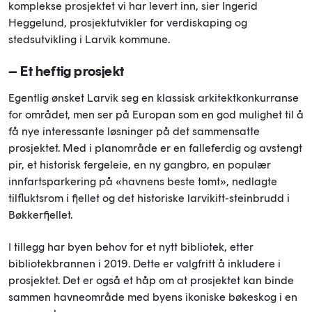
komplekse prosjektet vi har levert inn, sier Ingerid
Heggelund, prosjektutvikler for verdiskaping og
stedsutvikling i Larvik kommune.
– Et heftig prosjekt
Egentlig ønsket Larvik seg en klassisk arkitektkonkurranse
for området, men ser på Europan som en god mulighet til å
få nye interessante løsninger på det sammensatte
prosjektet. Med i planområde er en falleferdig og avstengt
pir, et historisk fergeleie, en ny gangbro, en populær
innfartsparkering på «havnens beste tomt», nedlagte
tilfluktsrom i fjellet og det historiske larvikitt-steinbrudd i
Bøkkerfjellet.
I tillegg har byen behov for et nytt bibliotek, etter
bibliotekbrannen i 2019. Dette er valgfritt å inkludere i
prosjektet. Det er også et håp om at prosjektet kan binde
sammen havneområde med byens ikoniske bøkeskog i en