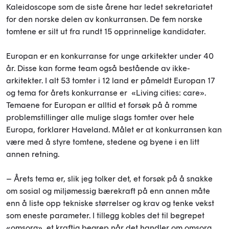
Kaleidoscope som de siste årene har ledet sekretariatet
for den norske delen av konkurransen. De fem norske
tomtene er silt ut fra rundt 15 opprinnelige kandidater.
Europan er en konkurranse for unge arkitekter under 40
år. Disse kan forme team også bestående av ikke-
arkitekter. I alt 53 tomter i 12 land er påmeldt Europan 17
og tema for årets konkurranse er «Living cities: care».
Temaene for Europan er alltid et forsøk på å romme
problemstillinger alle mulige slags tomter over hele
Europa, forklarer Haveland. Målet er at konkurransen kan
være med å styre tomtene, stedene og byene i en litt
annen retning.
– Årets tema er, slik jeg tolker det, et forsøk på å snakke
om sosial og miljømessig bærekraft på enn annen måte
enn å liste opp tekniske størrelser og krav og tenke vekst
som eneste parameter. I tillegg kobles det til begrepet
«omsorg», et kraftig begrep når det handler om omsorg