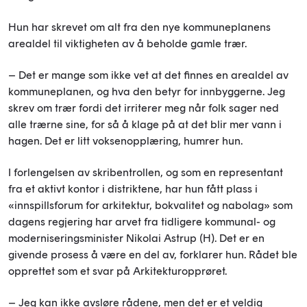
Hun har skrevet om alt fra den nye kommuneplanens
arealdel til viktigheten av å beholde gamle trær.
– Det er mange som ikke vet at det finnes en arealdel av
kommuneplanen, og hva den betyr for innbyggerne. Jeg
skrev om trær fordi det irriterer meg når folk sager ned
alle trærne sine, for så å klage på at det blir mer vann i
hagen. Det er litt voksenopplæring, humrer hun.
I forlengelsen av skribentrollen, og som en representant
fra et aktivt kontor i distriktene, har hun fått plass i
«innspillsforum for arkitektur, bokvalitet og nabolag» som
dagens regjering har arvet fra tidligere kommunal- og
moderniseringsminister Nikolai Astrup (H). Det er en
givende prosess å være en del av, forklarer hun. Rådet ble
opprettet som et svar på Arkitekturopprøret.
– Jeg kan ikke avsløre rådene, men det er et veldig