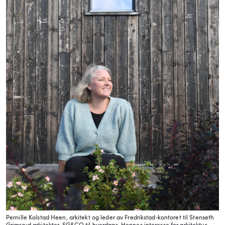
Pernille Kolstad Heen, arkitekt og leder av Fredrikstad-kontoret til Stenseth