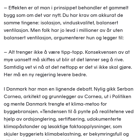
– Effekten er at man i prinsippet behandler et gammelt
bygg som om det var nytt. Du har krav om akkurat de
samme tingene: isolasjon, vinduskvalitet, balansert
ventilasjon. Men folk har jo levd i millioner av år uten
balansert ventilasjon, argumenterer hun og legger til:
– Alt trenger ikke å være tipp-topp. Konsekvensen av at
mye uansett må skiftes ut blir at det lønner seg å rive.
Samtidig vet vi nå at det nettopp er det vi ikke skal gjøre.
Her må en ny regjering levere bedre.
I Danmark har man en lignende debatt. Nylig gikk Serban
Cornea, arkitekt og grunnlegger av Cornea, ut i Politiken
og mente Danmark trengte et klima-metoo for
byggebransjen. «Tendensen til å pynte på realitetene ved
hjelp av ordsjonglering, sertifisering, udokumenterte
klimapåstander og løsaktige faktaopplysninger, som
skjuler byggeriets klimabelastning, er bekymringsfull og