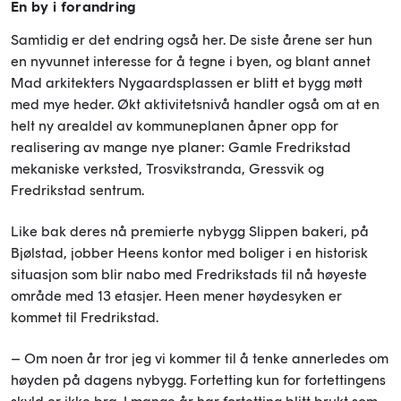
En by i forandring
Samtidig er det endring også her. De siste årene ser hun
en nyvunnet interesse for å tegne i byen, og blant annet
Mad arkitekters Nygaardsplassen er blitt et bygg møtt
med mye heder. Økt aktivitetsnivå handler også om at en
helt ny arealdel av kommuneplanen åpner opp for
realisering av mange nye planer: Gamle Fredrikstad
mekaniske verksted, Trosvikstranda, Gressvik og
Fredrikstad sentrum.
Like bak deres nå premierte nybygg Slippen bakeri, på
Bjølstad, jobber Heens kontor med boliger i en historisk
situasjon som blir nabo med Fredrikstads til nå høyeste
område med 13 etasjer. Heen mener høydesyken er
kommet til Fredrikstad.
– Om noen år tror jeg vi kommer til å tenke annerledes om
høyden på dagens nybygg. Fortetting kun for fortettingens