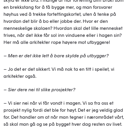
skyld er ikke bra. I mange år har fortetting blitt brukt som
en brekkstang for å få bygge mer, og man forsvarer
høyhus ved å trekke fortettingskortet, uten å tenke på
hvordan det blir å bo eller jobbe der. Hvor er den
menneskelige skalaen? Hvordan skal det lille mennesket
trives, når det ikke får sol inn vinduene eller i hagen sin?
Her må alle arkitekter rope høyere mot utbyggere!
– Men er det ikke lett å bare skylde på utbygger?
– Jo det er det sikkert. Vi må nok ta en titt i speilet, vi
arkitekter også.
– Sier dere nei til slike prosjekter?
– Vi sier nei når vi får vondt i magen. Vi sa fra oss et
prosjekt nylig fordi det ble for høyt. Det er jeg veldig glad
for. Det handler om at når man tegner i nærområdet vårt,
så skal man gå og se på bygget hver dag resten av livet.