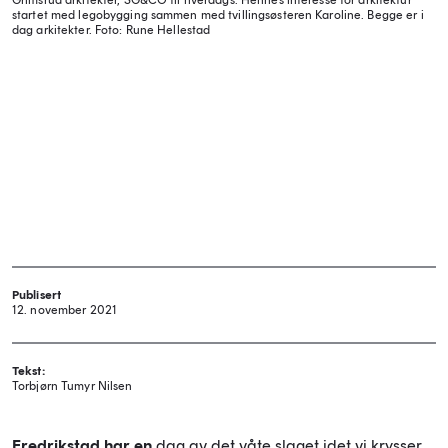
Grimsrud arkitekter, SG&CO til hverdags. Hennes interesse for arkitektur
startet med legobygging sammen med tvillingsøsteren Karoline. Begge er i
dag arkitekter.
Foto: Rune Hellestad
Publisert
12. november 2021
Tekst:
Torbjørn Tumyr Nilsen
Fredrikstad har en
dag av det våte slaget idet vi krysser