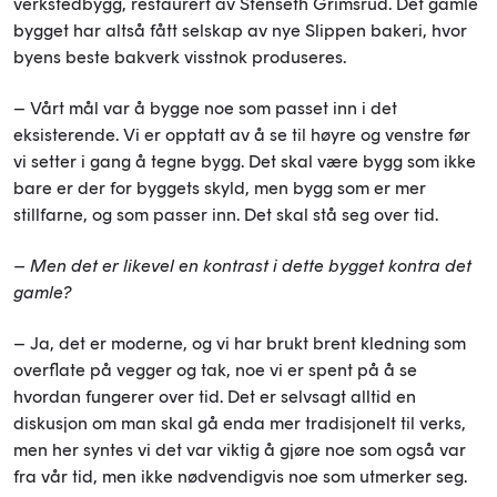
verkstedbygg, restaurert av Stenseth Grimsrud. Det gamle
bygget har altså fått selskap av nye Slippen bakeri, hvor
byens beste bakverk visstnok produseres.
– Vårt mål var å bygge noe som passet inn i det
eksisterende. Vi er opptatt av å se til høyre og venstre før
vi setter i gang å tegne bygg. Det skal være bygg som ikke
bare er der for byggets skyld, men bygg som er mer
stillfarne, og som passer inn. Det skal stå seg over tid.
– Men det er likevel en kontrast i dette bygget kontra det
gamle?
– Ja, det er moderne, og vi har brukt brent kledning som
overflate på vegger og tak, noe vi er spent på å se
hvordan fungerer over tid. Det er selvsagt alltid en
diskusjon om man skal gå enda mer tradisjonelt til verks,
men her syntes vi det var viktig å gjøre noe som også var
fra vår tid, men ikke nødvendigvis noe som utmerker seg.