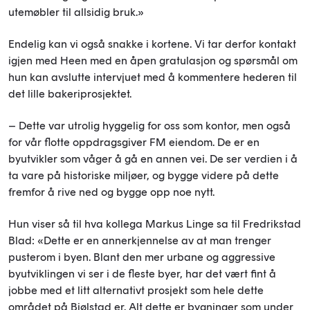
utemøbler til allsidig bruk.»
Endelig kan vi også snakke i kortene. Vi tar derfor kontakt
igjen med Heen med en åpen gratulasjon og spørsmål om
hun kan avslutte intervjuet med å kommentere hederen til
det lille bakeriprosjektet.
– Dette var utrolig hyggelig for oss som kontor, men også
for vår flotte oppdragsgiver FM eiendom. De er en
byutvikler som våger å gå en annen vei. De ser verdien i å
ta vare på historiske miljøer, og bygge videre på dette
fremfor å rive ned og bygge opp noe nytt.
Hun viser så til hva kollega Markus Linge sa til Fredrikstad
Blad: «Dette er en annerkjennelse av at man trenger
pusterom i byen. Blant den mer urbane og aggressive
byutviklingen vi ser i de fleste byer, har det vært fint å
jobbe med et litt alternativt prosjekt som hele dette
området på Bjølstad er. Alt dette er bygninger som under