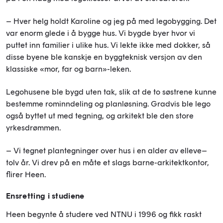
– Hver helg holdt Karoline og jeg på med legobygging. Det
var enorm glede i å bygge hus. Vi bygde byer hvor vi
puttet inn familier i ulike hus. Vi lekte ikke med dokker, så
disse byene ble kanskje en byggteknisk versjon av den
klassiske «mor, far og barn»-leken.
Legohusene ble bygd uten tak, slik at de to søstrene kunne
bestemme rominndeling og planløsning. Gradvis ble lego
også byttet ut med tegning, og arkitekt ble den store
yrkesdrømmen.
– Vi tegnet plantegninger over hus i en alder av elleve–
tolv år. Vi drev på en måte et slags barne-arkitektkontor,
flirer Heen.
Ensretting i studiene
Heen begynte å studere ved NTNU i 1996 og fikk raskt