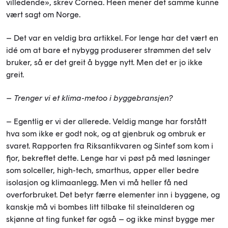
villedende», skrev Cornea. Heen mener det samme kunne
vært sagt om Norge.
– Det var en veldig bra artikkel. For lenge har det vært en
idé om at bare et nybygg produserer strømmen det selv
bruker, så er det greit å bygge nytt. Men det er jo ikke
greit.
– Trenger vi et klima-metoo i byggebransjen?
– Egentlig er vi der allerede. Veldig mange har forstått
hva som ikke er godt nok, og at gjenbruk og ombruk er
svaret. Rapporten fra Riksantikvaren og Sintef som kom i
fjor, bekreftet dette. Lenge har vi pøst på med løsninger
som solceller, high-tech, smarthus, apper eller bedre
isolasjon og klimaanlegg. Men vi må heller få ned
overforbruket. Det betyr færre elementer inn i byggene, og
kanskje må vi bombes litt tilbake til steinalderen og
skjønne at ting funket før også – og ikke minst bygge mer