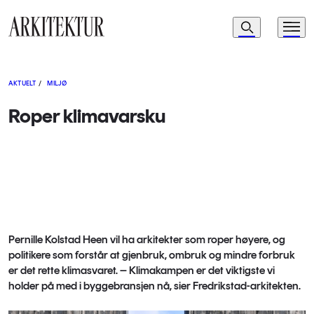
Navigasjon
Søk
Meny
Til startsiden
AKTUELT
/
MILJØ
Roper klimavarsku
Pernille Kolstad Heen vil ha arkitekter som roper høyere, og
politikere som forstår at gjenbruk, ombruk og mindre forbruk
er det rette klimasvaret. – Klimakampen er det viktigste vi
holder på med i byggebransjen nå, sier Fredrikstad-arkitekten.