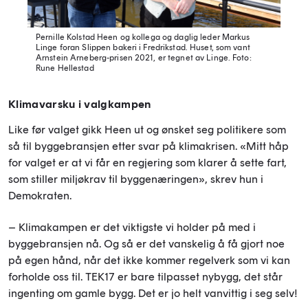
Pernille Kolstad Heen og kollega og daglig leder Markus
Linge foran Slippen bakeri i Fredrikstad. Huset, som vant
Arnstein Arneberg-prisen 2021, er tegnet av Linge.
Foto:
Rune Hellestad
Klimavarsku i valgkampen
Like før valget gikk Heen ut og ønsket seg politikere som
så til byggebransjen etter svar på klimakrisen. «Mitt håp
for valget er at vi får en regjering som klarer å sette fart,
som stiller miljøkrav til byggenæringen», skrev hun i
Demokraten.
– Klimakampen er det viktigste vi holder på med i
byggebransjen nå. Og så er det vanskelig å få gjort noe
på egen hånd, når det ikke kommer regelverk som vi kan
forholde oss til. TEK17 er bare tilpasset nybygg, det står
ingenting om gamle bygg. Det er jo helt vanvittig i seg selv!