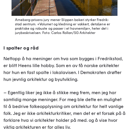
Arneberg-prisens jury mener Slippen bakeri styrker Fredrik-
stad sentrum. «Volumet og kledning er vakkert, detaljene er
praktiske og robuste og passer i et havnemiljø», heter det i
jurybeskrivelsen.
Foto: Carlos Rollan/SG Arkitekter
I spalter og råd
Nettopp å ha meninger om hva som bygges i Fredrikstad,
er blitt Heens lille hobby. Som en av få norske arkitekter
har hun en fast spalte i lokalavisen. I Demokraten drøfter
hun jevnlig arkitektur og byutvikling.
– Egentlig liker jeg ikke å stikke meg frem, men jeg har
samtidig mange meninger. For meg ble dette en mulighet
til å bedrive folkeopplysning om arkitektur for helt vanlige
folk. Jeg er ikke arkitekturkritiker, men det er et forsøk på å
forklare hva vi arkitekter holder på med. og å vise hvor
viktig arkitekturen er for alles liv.