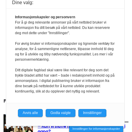
Dine valg:
Informasjonskapsler og personvern
For å gi deg relevante annonser på vårt nettsted bruker vi
informasjon fra ditt besøk på vårt nettsted. Du kan reservere
deg mot dette under "Innstillinger".
For øvrig bruker vi informasjonskapsler og lignende verktøy for
analyse, for å sammenligne nettlesere, tilpasse innhold til deg
og for å utvikle og tilby nødvendig funksjonalitet. Les mer i vår
personvernerklæring.
Ditt digitale fagblad skal være like relevant for deg som det
trykte bladet alltid har vært – bade i redaksjonelt innhold og på
annonseplass. I digital publisering bruker vi informasjon fra
dine besøk på nettstedet for å kunne utvikle produktet
kontinuerlig, slik at du opplever det nyttig og relevant.
FLERE SAKER
Avvis alle
Godta valgte
Innstillinger
AKTUELT
/
MILJØ
– Kan vi slutte med utredninger og komme i
Innstillinger for informasjonskapsler
gang?