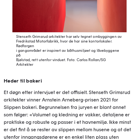
Stenseth Grimsrud arkitekter har selv tegnet ombyggingen av
Fredrikstad Motorfabrikk, hvor de har sine kontorlokaler.
Rødfargen
i gangområdet er inspirert av båthusmiljøet og låvebyggene
på
Bjølstad, rett utenfor vinduet.
Foto: Carlos Rollan/SG
Arkitekter
Heder til bakeri
Et døgn etter intervjuet er det offisielt. Stenseth Grimsrud
arkitekter vinner Arnstein Arneberg-prisen 2021 for
Slippen bakeri. Begrunnelsen fra juryen er blant annet
som følger: «Volumet og kledning er vakker, detaljene er
praktiske og robuste og passer i et havnemiljø. Ikke minst
er det fint å se rester av slippen mellom husene og at det
utenfor inngangsdørene er en enkel liten plass uten