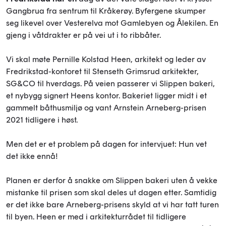
Gangbrua fra sentrum til Kråkerøy. Byfergene skumper
seg likevel over Vesterelva mot Gamlebyen og Ålekilen. En
gjeng i våtdrakter er på vei ut i to ribbåter.
Vi skal møte Pernille Kolstad Heen, arkitekt og leder av
Fredrikstad-kontoret til Stenseth Grimsrud arkitekter,
SG&CO til hverdags. På veien passerer vi Slippen bakeri,
et nybygg signert Heens kontor. Bakeriet ligger midt i et
gammelt båthusmiljø og vant Arnstein Arneberg-prisen
2021 tidligere i høst.
Men det er et problem på dagen for intervjuet: Hun vet
det ikke ennå!
Planen er derfor å snakke om Slippen bakeri uten å vekke
mistanke til prisen som skal deles ut dagen etter. Samtidig
er det ikke bare Arneberg-prisens skyld at vi har tatt turen
til byen. Heen er med i arkitekturrådet til tidligere