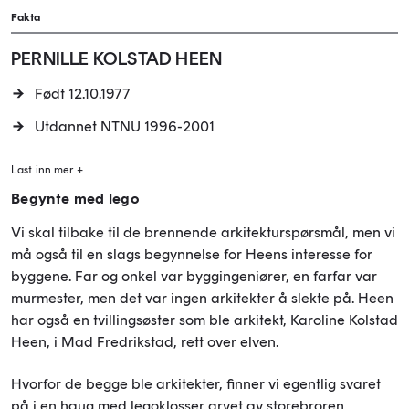
Fakta
PERNILLE KOLSTAD HEEN
Født 12.10.1977
Utdannet NTNU 1996-2001
Last inn mer +
Begynte med lego
Vi skal tilbake til de brennende arkitekturspørsmål, men vi
må også til en slags begynnelse for Heens interesse for
byggene. Far og onkel var byggingeniører, en farfar var
murmester, men det var ingen arkitekter å slekte på. Heen
har også en tvillingsøster som ble arkitekt, Karoline Kolstad
Heen, i Mad Fredrikstad, rett over elven.
Hvorfor de begge ble arkitekter, finner vi egentlig svaret
på i en haug med legoklosser arvet av storebroren.