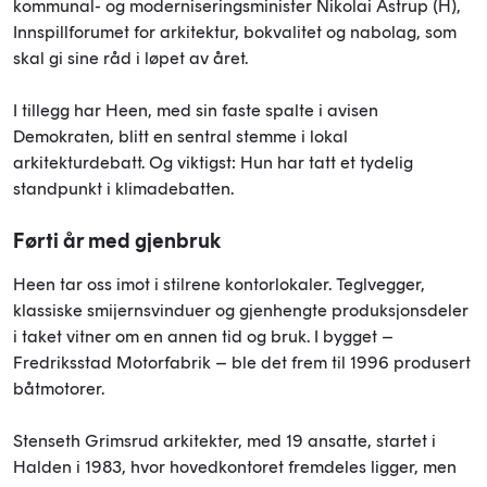
kommunal- og moderniseringsminister Nikolai Astrup (H),
Innspillforumet for arkitektur, bokvalitet og nabolag, som
skal gi sine råd i løpet av året.
I tillegg har Heen, med sin faste spalte i avisen
Demokraten, blitt en sentral stemme i lokal
arkitekturdebatt. Og viktigst: Hun har tatt et tydelig
standpunkt i klimadebatten.
Førti år med gjenbruk
Heen tar oss imot i stilrene kontorlokaler. Teglvegger,
klassiske smijernsvinduer og gjenhengte produksjonsdeler
i taket vitner om en annen tid og bruk. I bygget –
Fredriksstad Motorfabrik – ble det frem til 1996 produsert
båtmotorer.
Stenseth Grimsrud arkitekter, med 19 ansatte, startet i
Halden i 1983, hvor hovedkontoret fremdeles ligger, men