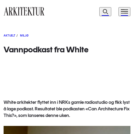
Navigasjon
Søk
Meny
Til startsiden
AKTUELT
/
MILJØ
Vannpodkast fra White
White arkitekter flyttet inn i NRKs gamle radiostudio og fikk lyst
å lage podkast. Resultatet ble podkasten «Can Architecture Fix
This?», som lanseres denne uken.