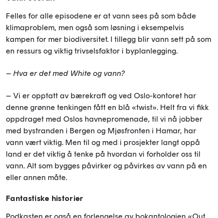
Felles for alle episodene er at vann sees på som både
klimaproblem, men også som løsning i eksempelvis
kampen for mer biodiversitet. I tillegg blir vann sett på som
en ressurs og viktig trivselsfaktor i byplanlegging.
– Hva er det med White og vann?
– Vi er opptatt av bærekraft og ved Oslo-kontoret har
denne grønne tenkingen fått en blå «twist». Helt fra vi fikk
oppdraget med Oslos havnepromenade, til vi nå jobber
med bystranden i Bergen og Mjøsfronten i Hamar, har
vann vært viktig. Men til og med i prosjekter langt oppå
land er det viktig å tenke på hvordan vi forholder oss til
vann. Alt som bygges påvirker og påvirkes av vann på en
eller annen måte.
Fantastiske historier
Podkasten er også en forlengelse av bokantologien «Out