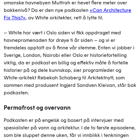
omanske havnebyen Muttrah er hevet flere meter over
bakkenivå? Da er den nye podkasten
«Can Architecture
Fix This?»
, av White arkitekter, rett å lytte til.
– White har vært i Oslo siden vi fikk oppdraget med
havnepromenaden for drøye ti år siden – og vi er
fremdeles opptatt av å finne vår stemme. Enten vi jobber i
Sverige, London, Nairobi eller Oslo er historiefortelling
viktig, da er podkast en billig og effektiv måte å fortelle
historier på og dele kunnskap, sier programleder og
White-arkitekt Rebekah Schaberg til Arkitektnytt, som
sammen med produsent Ingjerd Sandven Kleivan, står bak
podkasten.
Permafrost og overvann
Podkasten er på engelsk og basert på intervjuer med
spesialister på vann og arkitektur. I de to første episodene,
som ble sluppet denne uken, får vi innblikk i tenkningen