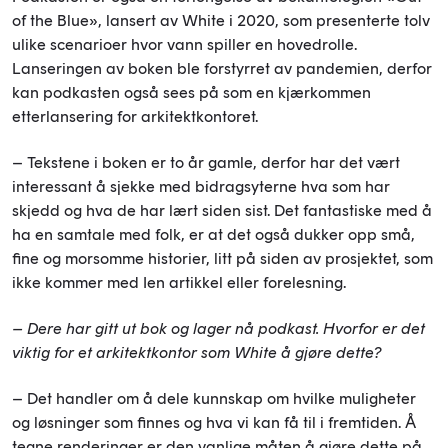
of the Blue», lansert av White i 2020, som presenterte tolv
ulike scenarioer hvor vann spiller en hovedrolle.
Lanseringen av boken ble forstyrret av pandemien, derfor
kan podkasten også sees på som en kjærkommen
etterlansering for arkitektkontoret.
– Tekstene i boken er to år gamle, derfor har det vært
interessant å sjekke med bidragsyterne hva som har
skjedd og hva de har lært siden sist. Det fantastiske med å
ha en samtale med folk, er at det også dukker opp små,
fine og morsomme historier, litt på siden av prosjektet, som
ikke kommer med Ien artikkel eller forelesning.
– Dere har gitt ut bok og lager nå podkast. Hvorfor er det
viktig for et arkitektkontor som White å gjøre dette?
– Det handler om å dele kunnskap om hvilke muligheter
og løsninger som finnes og hva vi kan få til i fremtiden. Å
tegne renderinger er den vanlige måten å gjøre dette på