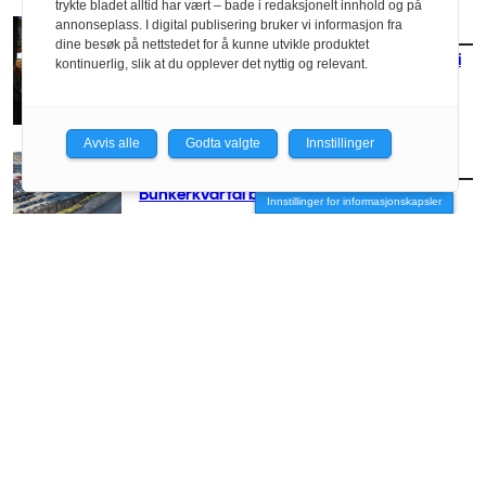
trykte bladet alltid har vært – bade i redaksjonelt innhold og på
annonseplass. I digital publisering bruker vi informasjon fra
AKTUELT
/
MILJØ
dine besøk på nettstedet for å kunne utvikle produktet
– Kan vi slutte med utredninger og komme i
kontinuerlig, slik at du opplever det nyttig og relevant.
gang?
Avvis alle
Godta valgte
Innstillinger
AKTUELT
/
MILJØ
Bunkerkvartal blir FutureBuilt-prosjekt
Innstillinger for informasjonskapsler
AKTUELT
/
MILJØ
Naust mot naturtap
AKTUELT
/
MILJØ
Lanserer plastkalkulator for bygg