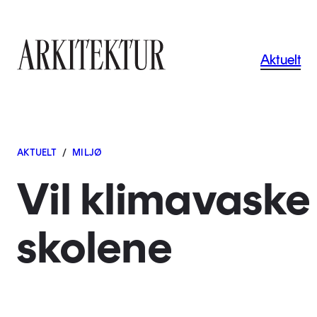
Navigas
Aktuelt
Til startsiden
AKTUELT
/
MILJØ
Vil klimavaske
skolene