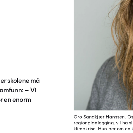
er skolene må
 samfunn: – Vi
ør en enorm
Gro Sandkjær Hanssen, Osl
regionplanlegging, vil ha s
klimakrise. Hun ber om en 