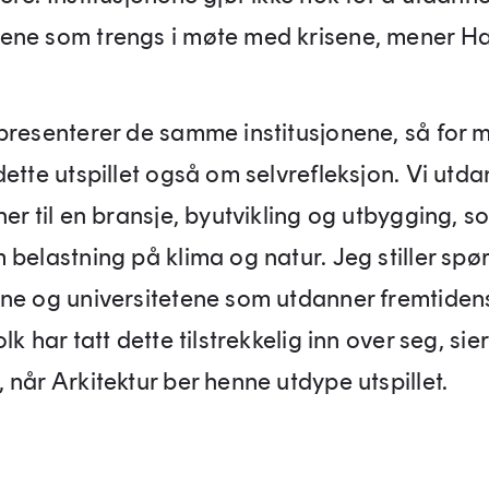
ne som trengs i møte med krisene, mener H
presenterer de samme institusjonene, så for 
ette utspillet også om selvrefleksjon. Vi utd
er til en bransje, byutvikling og utbygging, s
 belastning på klima og natur. Jeg stiller spø
ne og universitetene som utdanner fremtiden
lk har tatt dette tilstrekkelig inn over seg, sier
 når Arkitektur ber henne utdype utspillet.