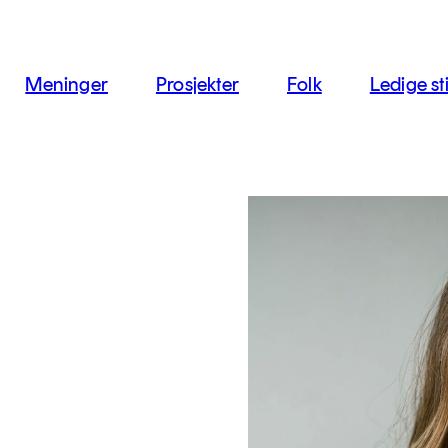
jon
Meninger
Prosjekter
Folk
Ledige sti