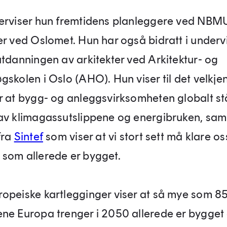
erviser hun fremtidens planleggere ved NBM
er ved Oslomet. Hun har også bidratt i underv
utdanningen av arkitekter ved Arkitektur- og
skolen i Oslo (AHO). Hun viser til det velkjen
r at bygg- og anleggsvirksomheten globalt st
av klimagassutslippene og energibruken, sam
fra
Sintef
som viser at vi stort sett må klare o
som allerede er bygget.
opeiske kartlegginger viser at så mye som 8
ne Europa trenger i 2050 allerede er bygget