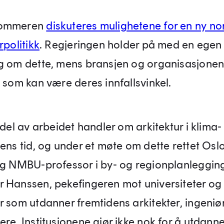
sommeren
diskuteres mulighetene for en ny no
rpolitikk
. Regjeringen holder på med en egen
g om dette, mens bransjen og organisasjonene
a som kan være deres innfallsvinkel.
 del av arbeidet handler om arkitektur i klima-
sens tid, og under et møte om dette rettet Osl
og NMBU-professor i by- og regionplanleggin
 Hanssen, pekefingeren mot universiteter og
r som utdanner fremtidens arkitekter, ingeniø
ere. Institusjonene gjør ikke nok for å utdann