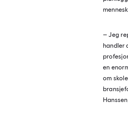
menneske
– Jeg re
handler d
profesjon
en enorm
om skole
bransjefo
Hanssen,