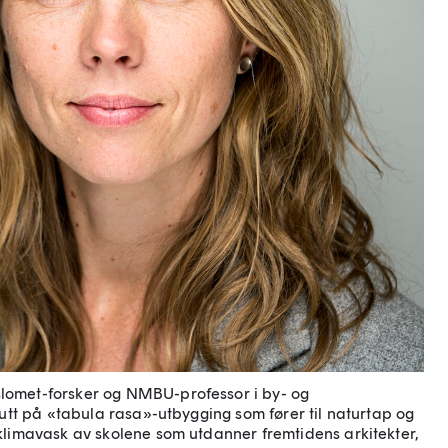
omet-forsker og NMBU-professor i by- og
lutt på «tabula rasa»-utbygging som fører til naturtap og
klimavask av skolene som utdanner fremtidens arkitekter,