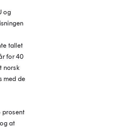
U og
isningen
te tallet
år for 40
t norsk
ss med de
5 prosent
 og at