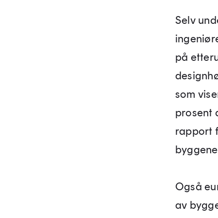
Selv und
ingeniør
på etter
designhøg
som vise
prosent 
rapport 
byggene 
Også eur
av bygge