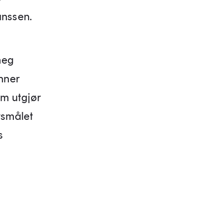
anssen.
meg
anner
om utgjør
rsmålet
s