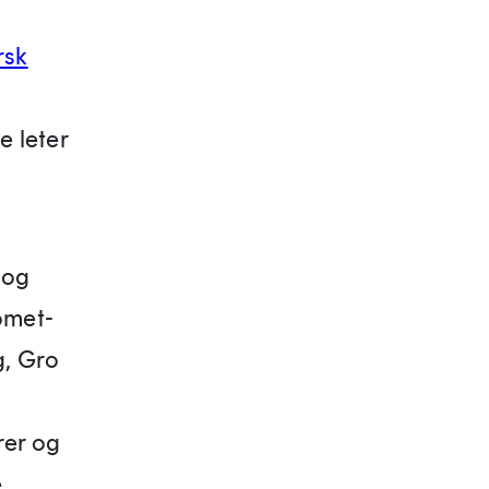
rsk
 leter
 og
omet-
g, Gro
rer og
e