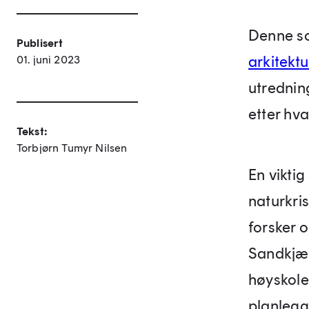
Denne 
Publisert
arkitektu
01. juni 2023
utrednin
etter hv
Tekst:
Torbjørn Tumyr Nilsen
En viktig
naturkri
forsker 
Sandkjær
høyskole
planlegg