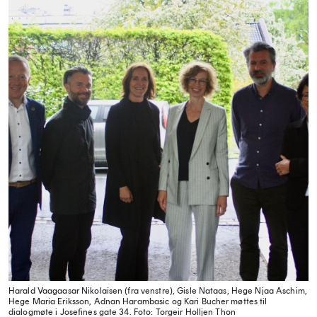
Harald Vaagaasar Nikolaisen (fra venstre), Gisle Nataas, Hege Njaa Aschim,
Hege Maria Eriksson, Adnan Harambasic og Kari Bucher møttes til
dialogmøte i Josefines gate 34. Foto: Torgeir Holljen Thon