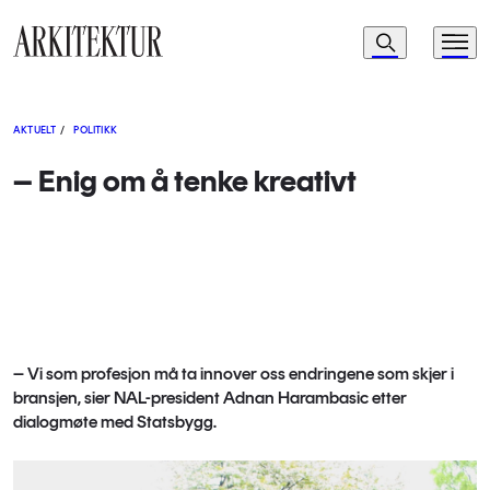
Navigasjon
Søk
Meny
Til startsiden
AKTUELT
/
POLITIKK
– Enig om å tenke kreativt
– Vi som profesjon må ta innover oss endringene som skjer i
bransjen, sier NAL-president Adnan Harambasic etter
dialogmøte med Statsbygg.