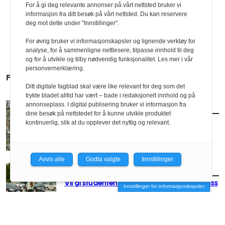
For å gi deg relevante annonser på vårt nettsted bruker vi
informasjon fra ditt besøk på vårt nettsted. Du kan reservere
deg mot dette under "Innstillinger".
For øvrig bruker vi informasjonskapsler og lignende verktøy for
analyse, for å sammenligne nettlesere, tilpasse innhold til deg
og for å utvikle og tilby nødvendig funksjonalitet. Les mer i vår
personvernerklæring.
FLERE SAKER
Ditt digitale fagblad skal være like relevant for deg som det
trykte bladet alltid har vært – bade i redaksjonelt innhold og på
annonseplass. I digital publisering bruker vi informasjon fra
AKTUELT
/
POLITIKK
dine besøk på nettstedet for å kunne utvikle produktet
Nytt forslag til småhusplan i Oslo
kontinuerlig, slik at du opplever det nyttig og relevant.
Avvis alle
Godta valgte
Innstillinger
AKTUELT
/
POLITIKK
Vil gi studentene husrom på parkeringsplass
Innstillinger for informasjonskapsler