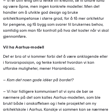
– Vi er blitt enig om å tenke litt kreativt, se til andre land
og være åpne, men ingen konkrete modeller. Men det
handler om å utvikle god design og bruke
arkitektkompetanse i større grad, for å få mer arkitektur
for pengene, og få bygg som svarer til brukernes behov,
samtidig som man får kontroll på hva det koster når vi skal
gjennomføre.
Vil ha Aarhus-modell
Det er bra at vi kommer forbi det å være anklagende eller
i forsvarsposisjon, og tenke konkret hvordan vi kan
utforske muligheter, mener Harambasic.
– Kom det noen gode idéer på bordet?
– Vi har tidligere kommunisert at vi syns de bør se
nærmere på det som kalles Aarhus-modellen, som ble
brukt både i anskaffelsen og i hele prosjektet om ny
arkitektskole i Aarhus. Kanskje vi sammen kan se nærmere