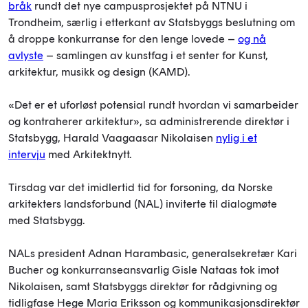
bråk
rundt det nye campusprosjektet på NTNU i
Trondheim, særlig i etterkant av Statsbyggs beslutning om
å droppe konkurranse for den lenge lovede –
og nå
avlyste
– samlingen av kunstfag i et senter for Kunst,
arkitektur, musikk og design (KAMD).
«Det er et uforløst potensial rundt hvordan vi samarbeider
og kontraherer arkitektur», sa administrerende direktør i
Statsbygg, Harald Vaagaasar Nikolaisen
nylig i et
intervju
med Arkitektnytt.
Tirsdag var det imidlertid tid for forsoning, da Norske
arkitekters landsforbund (NAL) inviterte til dialogmøte
med Statsbygg.
NALs president Adnan Harambasic, generalsekretær Kari
Bucher og konkurranseansvarlig Gisle Nataas tok imot
Nikolaisen, samt Statsbyggs direktør for rådgivning og
tidligfase Hege Maria Eriksson og kommunikasjonsdirektør