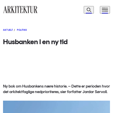
Navigasjon
Søk
Meny
Til startsiden
AKTUELT
/
POLITIKK
Husbanken i en ny tid
Ny bok om Husbankens nære historie. – Dette er perioden hvor
det arkitektfaglige nedprioriteres, sier forfatter Jardar Sørvoll.