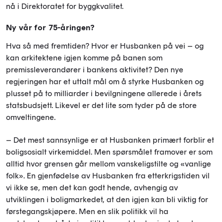
nå i Direktoratet for byggkvalitet.
Ny vår for 75-åringen?
Hva så med fremtiden? Hvor er Husbanken på vei – og
kan arkitektene igjen komme på banen som
premissleverandører i bankens aktivitet? Den nye
regjeringen har et uttalt mål om å styrke Husbanken og
plusset på to milliarder i bevilgningene allerede i årets
statsbudsjett. Likevel er det lite som tyder på de store
omveltingene.
– Det mest sannsynlige er at Husbanken primært forblir et
boligsosialt virkemiddel. Men spørsmålet framover er som
alltid hvor grensen går mellom vanskeligstilte og «vanlige
folk». En gjenfødelse av Husbanken fra etterkrigstiden vil
vi ikke se, men det kan godt hende, avhengig av
utviklingen i boligmarkedet, at den igjen kan bli viktig for
førstegangskjøpere. Men en slik politikk vil ha