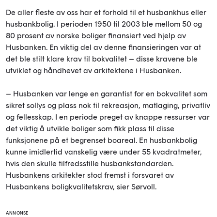
De aller fleste av oss har et forhold til et husbankhus eller
husbankbolig. I perioden 1950 til 2003 ble mellom 50 og
80 prosent av norske boliger finansiert ved hjelp av
Husbanken. En viktig del av denne finansieringen var at
det ble stilt klare krav til bokvalitet – disse kravene ble
utviklet og håndhevet av arkitektene i Husbanken.
– Husbanken var lenge en garantist for en bokvalitet som
sikret sollys og plass nok til rekreasjon, matlaging, privatliv
og fellesskap. I en periode preget av knappe ressurser var
det viktig å utvikle boliger som fikk plass til disse
funksjonene på et begrenset boareal. En husbankbolig
kunne imidlertid vanskelig være under 55 kvadratmeter,
hvis den skulle tilfredsstille husbankstandarden.
Husbankens arkitekter stod fremst i forsvaret av
Husbankens boligkvalitetskrav, sier Sørvoll.
ANNONSE