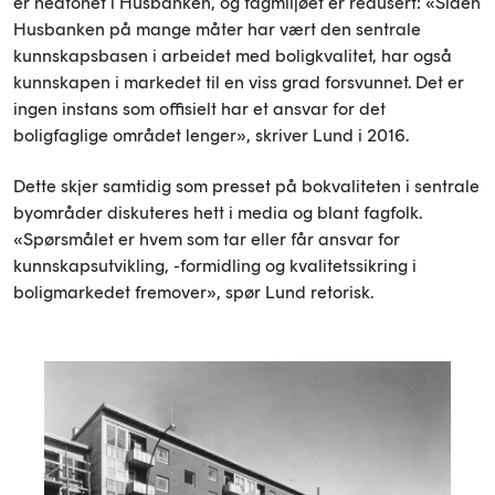
er nedtonet i Husbanken, og fagmiljøet er redusert: «Siden
Husbanken på mange måter har vært den sentrale
kunnskapsbasen i arbeidet med boligkvalitet, har også
kunnskapen i markedet til en viss grad forsvunnet. Det er
ingen instans som offisielt har et ansvar for det
boligfaglige området lenger», skriver Lund i 2016.
Dette skjer samtidig som presset på bokvaliteten i sentrale
byområder diskuteres hett i media og blant fagfolk.
«Spørsmålet er hvem som tar eller får ansvar for
kunnskapsutvikling, -formidling og kvalitetssikring i
boligmarkedet fremover», spør Lund retorisk.