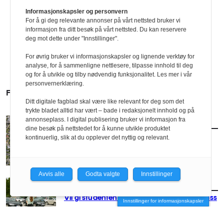
Informasjonskapsler og personvern
For å gi deg relevante annonser på vårt nettsted bruker vi
informasjon fra ditt besøk på vårt nettsted. Du kan reservere
deg mot dette under "Innstillinger".
For øvrig bruker vi informasjonskapsler og lignende verktøy for
analyse, for å sammenligne nettlesere, tilpasse innhold til deg
og for å utvikle og tilby nødvendig funksjonalitet. Les mer i vår
personvernerklæring.
FLERE SAKER
Ditt digitale fagblad skal være like relevant for deg som det
trykte bladet alltid har vært – bade i redaksjonelt innhold og på
annonseplass. I digital publisering bruker vi informasjon fra
AKTUELT
/
POLITIKK
dine besøk på nettstedet for å kunne utvikle produktet
Nytt forslag til småhusplan i Oslo
kontinuerlig, slik at du opplever det nyttig og relevant.
Avvis alle
Godta valgte
Innstillinger
AKTUELT
/
POLITIKK
Vil gi studentene husrom på parkeringsplass
Innstillinger for informasjonskapsler