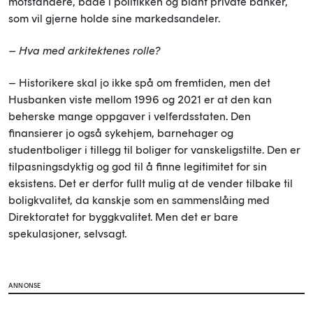
motstandere, både i politikken og blant private banker,
som vil gjerne holde sine markedsandeler.
– Hva med arkitektenes rolle?
– Historikere skal jo ikke spå om fremtiden, men det
Husbanken viste mellom 1996 og 2021 er at den kan
beherske mange oppgaver i velferdsstaten. Den
finansierer jo også sykehjem, barnehager og
studentboliger i tillegg til boliger for vanskeligstilte. Den er
tilpasningsdyktig og god til å finne legitimitet for sin
eksistens. Det er derfor fullt mulig at de vender tilbake til
boligkvalitet, da kanskje som en sammenslåing med
Direktoratet for byggkvalitet. Men det er bare
spekulasjoner, selvsagt.
ANNONSE