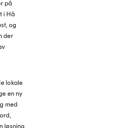
or på
 i Hå
st, og
m der
av
e lokale
ge en ny
ing med
ord,
n løsning