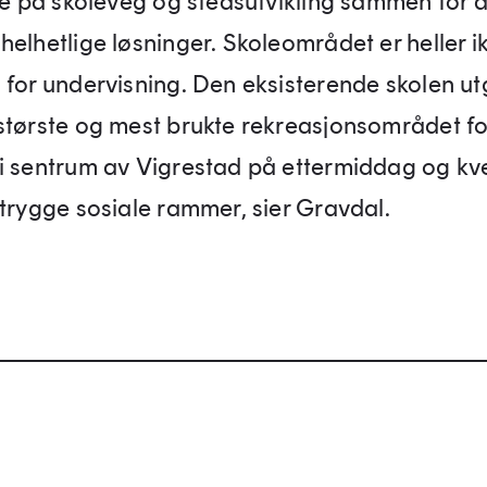
se på skoleveg og stedsutvikling sammen for å 
helhetlige løsninger. Skoleområdet er heller i
 for undervisning. Den eksisterende skolen utg
største og mest brukte rekreasjonsområdet fo
i sentrum av Vigrestad på ettermiddag og kve
 trygge sosiale rammer, sier Gravdal.