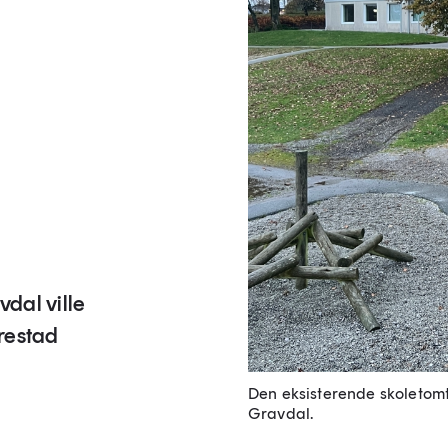
dal ville
restad
Den eksisterende skoletomta
Gravdal.