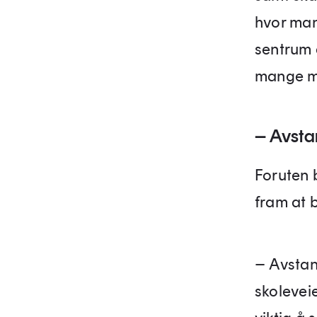
hvor man 
sentrum 
mange må
– Avsta
Foruten 
fram at 
– Avstan
skolevei