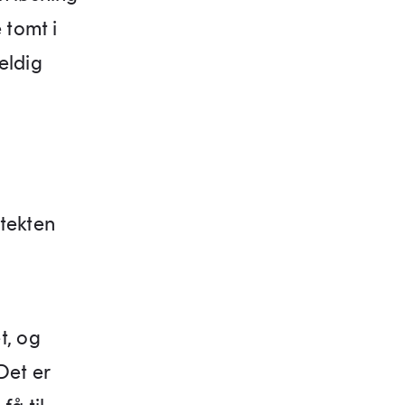
 tomt i
eldig
itekten
t, og
Det er