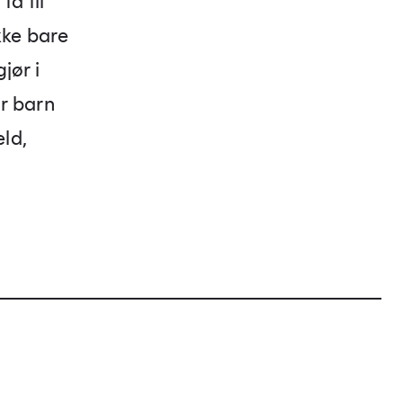
få til
kke bare
jør i
r barn
ld,