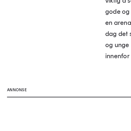
viktig å 
gode og 
en arena
dag det 
og unge 
innenfor
ANNONSE