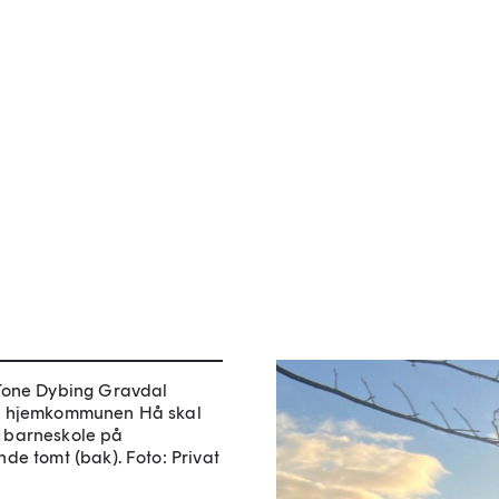
 Tone Dybing Gravdal
t hjemkommunen Hå skal
 barneskole på
nde tomt (bak).
Foto: Privat