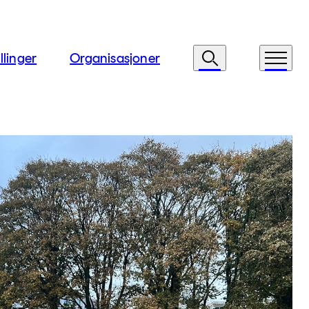
llinger
Organisasjoner
Søk
Meny