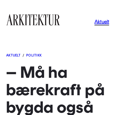
Navigas
Aktuelt
Til startsiden
AKTUELT
/
POLITIKK
– Må ha
bærekraft på
bygda også