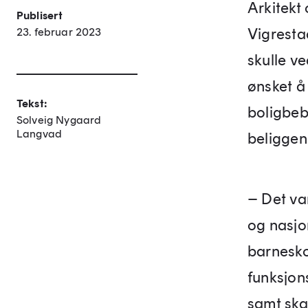
Arkitekt
Publisert
Vigresta
23. februar 2023
skulle ve
ønsket å
Tekst:
boligbeb
Solveig Nygaard
Langvad
beliggen
– Det va
og nasjo
barnesko
funksjon
samt ska