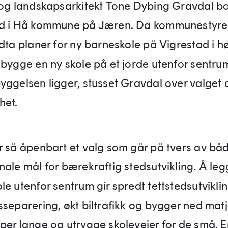
 og landskapsarkitekt Tone Dybing Gravdal b
d i Hå kommune på Jæren. Da kommunestyret
dta planer for ny barneskole på Vigrestad i hø
 bygge en ny skole på et jorde utenfor sentru
yggelsen ligger, stusset Gravdal over valget 
het.
r så åpenbart et valg som går på tvers av båd
nale mål for bærekraftig stedsutvikling. Å leg
le utenfor sentrum gir spredt tettstedsutvikl
sseparering, økt biltrafikk og bygger ned matj
per lange og utrygge skoleveier for de små. E