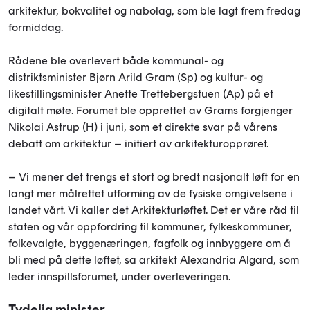
arkitektur, bokvalitet og nabolag, som ble lagt frem fredag
formiddag.
Rådene ble overlevert både kommunal- og
distriktsminister Bjørn Arild Gram (Sp) og kultur- og
likestillingsminister Anette Trettebergstuen (Ap) på et
digitalt møte. Forumet ble opprettet av Grams forgjenger
Nikolai Astrup (H) i juni, som et direkte svar på vårens
debatt om arkitektur – initiert av arkitekturopprøret.
– Vi mener det trengs et stort og bredt nasjonalt løft for en
langt mer målrettet utforming av de fysiske omgivelsene i
landet vårt. Vi kaller det Arkitekturløftet. Det er våre råd til
staten og vår oppfordring til kommuner, fylkeskommuner,
folkevalgte, byggenæringen, fagfolk og innbyggere om å
bli med på dette løftet, sa arkitekt Alexandria Algard, som
leder innspillsforumet, under overleveringen.
Tydelig minister