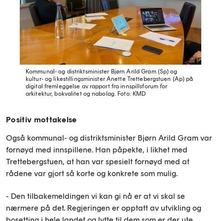
Kommunal- og distriktsminister Bjørn Arild Gram (Sp) og
kultur- og likestillingsminister Anette Trettebergstuen (Ap) på
digital fremleggelse av rapport fra innspillsforum for
arkitektur, bokvalitet og nabolag.
Foto: KMD
Positiv mottakelse
Også kommunal- og distriktsminister Bjørn Arild Gram var
fornøyd med innspillene. Han påpekte, i likhet med
Trettebergstuen, at han var spesielt fornøyd med at
rådene var gjort så korte og konkrete som mulig.
- Den tilbakemeldingen vi kan gi nå er at vi skal se
nærmere på det. Regjeringen er opptatt av utvikling og
bosetting i hele landet og lytte til dem som er der ute.