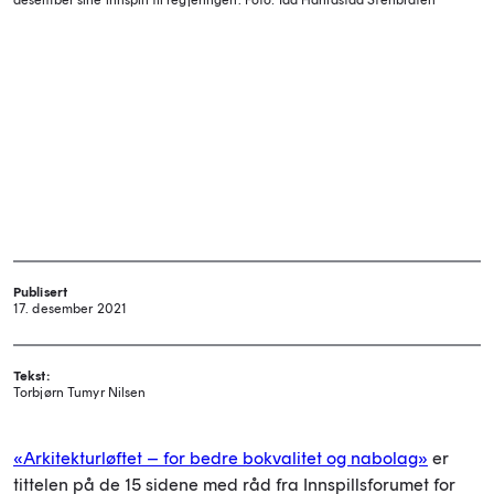
desember sine innspill til regjeringen.
Foto: Ida Harildstad Stenbråten
Publisert
17. desember 2021
Tekst:
Torbjørn Tumyr Nilsen
«Arkitekturløftet – for bedre bokvalitet og nabolag»
er
tittelen på de 15 sidene med råd fra Innspillsforumet for