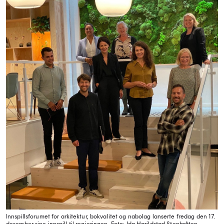
​Innspillsforumet for arkitektur, bokvalitet og nabolag lanserte fredag den 17.