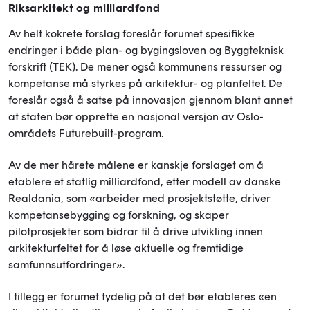
Riksarkitekt og milliardfond
Av helt kokrete forslag foreslår forumet spesifikke
endringer i både plan- og bygingsloven og Byggteknisk
forskrift (TEK). De mener også kommunens ressurser og
kompetanse må styrkes på arkitektur- og planfeltet. De
foreslår også å satse på innovasjon gjennom blant annet
at staten bør opprette en nasjonal versjon av Oslo-
områdets Futurebuilt-program.
Av de mer hårete målene er kanskje forslaget om å
etablere et statlig milliardfond, etter modell av danske
Realdania, som «arbeider med prosjektstøtte, driver
kompetansebygging og forskning, og skaper
pilotprosjekter som bidrar til å drive utvikling innen
arkitekturfeltet for å løse aktuelle og fremtidige
samfunnsutfordringer».
I tillegg er forumet tydelig på at det bør etableres «en