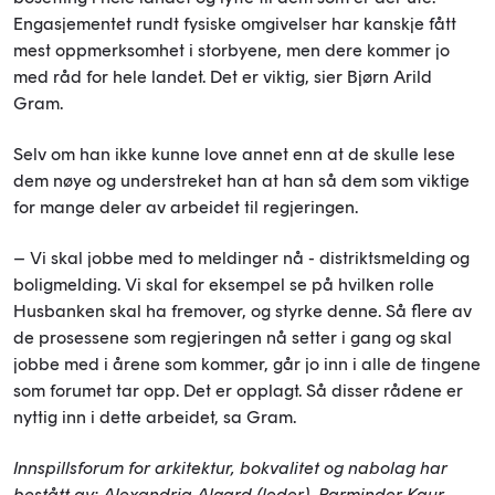
Engasjementet rundt fysiske omgivelser har kanskje fått
mest oppmerksomhet i storbyene, men dere kommer jo
med råd for hele landet. Det er viktig, sier Bjørn Arild
Gram.
Selv om han ikke kunne love annet enn at de skulle lese
dem nøye og understreket han at han så dem som viktige
for mange deler av arbeidet til regjeringen.
– Vi skal jobbe med to meldinger nå - distriktsmelding og
boligmelding. Vi skal for eksempel se på hvilken rolle
Husbanken skal ha fremover, og styrke denne. Så flere av
de prosessene som regjeringen nå setter i gang og skal
jobbe med i årene som kommer, går jo inn i alle de tingene
som forumet tar opp. Det er opplagt. Så disser rådene er
nyttig inn i dette arbeidet, sa Gram.
Innspillsforum for arkitektur, bokvalitet og nabolag har
bestått av: Alexandria Algard (leder), Parminder Kaur