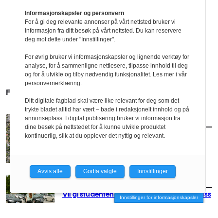
Informasjonskapsler og personvern
For å gi deg relevante annonser på vårt nettsted bruker vi
informasjon fra ditt besøk på vårt nettsted. Du kan reservere
deg mot dette under "Innstillinger".
For øvrig bruker vi informasjonskapsler og lignende verktøy for
analyse, for å sammenligne nettlesere, tilpasse innhold til deg
og for å utvikle og tilby nødvendig funksjonalitet. Les mer i vår
personvernerklæring.
FLERE SAKER
Ditt digitale fagblad skal være like relevant for deg som det
trykte bladet alltid har vært – bade i redaksjonelt innhold og på
annonseplass. I digital publisering bruker vi informasjon fra
AKTUELT
/
POLITIKK
dine besøk på nettstedet for å kunne utvikle produktet
Nytt forslag til småhusplan i Oslo
kontinuerlig, slik at du opplever det nyttig og relevant.
Avvis alle
Godta valgte
Innstillinger
AKTUELT
/
POLITIKK
Vil gi studentene husrom på parkeringsplass
Innstillinger for informasjonskapsler