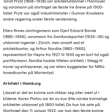
Torolf Prytz (1858–1938) var arkitektutdannet i Hannover
og varamann på stortinget de første tre årene på 1900-
tallet. Prytz var også industriminister i Gunnar Knudsens
andre regjering under første verdenskrig.
Ellers finnes stortingsmenn som Gjert Edvard Bonde
(1885–1966), varamann fra Samfundspartiet (1934–36) og
utdannet ingeniør i Zürich, men ansatt ved et
arkitektkontor, og Arthur Nordlie (1883–1965),
representant for Høyre fra 1927 til 1945 og en kort tid også
partiformann. Nordlie hadde tittelen arkitekt, i tillegg til
murer og entreprenør, og var ellers byggeleder for NRKs
hovedkvarter på Marienlyst.
Arkitekt i Hamburg
Likevel er det en kvinne som stikker seg aller mest ut i
kildene: Karen Platou var én av kun åtte norske kvinnelige
arkitekter utdannet på 1800-tallet. Da hun tok sete på
Stortinget den 11. januar 1922, var hun den første kvinne