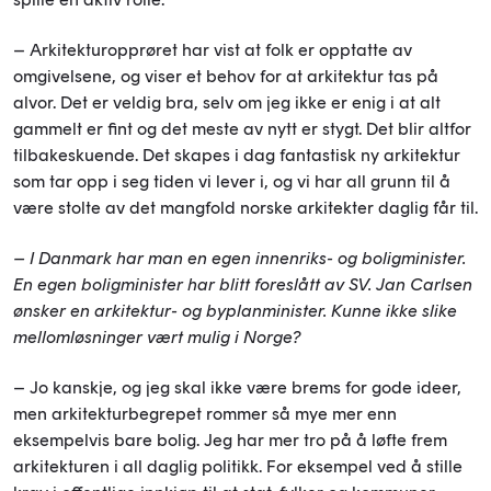
– Arkitekturopprøret har vist at folk er opptatte av
omgivelsene, og viser et behov for at arkitektur tas på
alvor. Det er veldig bra, selv om jeg ikke er enig i at alt
gammelt er fint og det meste av nytt er stygt. Det blir altfor
tilbakeskuende. Det skapes i dag fantastisk ny arkitektur
som tar opp i seg tiden vi lever i, og vi har all grunn til å
være stolte av det mangfold norske arkitekter daglig får til.
– I Danmark har man en egen innenriks- og boligminister.
En egen boligminister har blitt foreslått av SV. Jan Carlsen
ønsker en arkitek
tur- og byplanminister. Kunne ikke slike
mel
lomløsninger vært mulig i Norge?
– Jo kanskje, og jeg skal ikke være brems for gode ideer,
men arkitekturbegrepet rommer så mye mer enn
eksempelvis bare bolig. Jeg har mer tro på å løfte frem
arkitekturen i all daglig politikk. For eksempel ved å stille