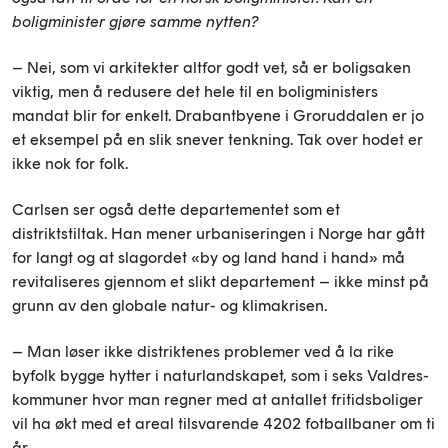
boligminister gjøre sam
me nytten?
– Nei, som vi arkitekter altfor godt vet, så er boligsaken
viktig, men å redusere det hele til en boligministers
mandat blir for enkelt. Drabantbyene i Groruddalen er jo
et eksempel på en slik snever tenkning. Tak over hodet er
ikke nok for folk.
Carlsen ser også dette departementet som et
distriktstiltak. Han mener urbaniseringen i Norge har gått
for langt og at slagordet «by og land hand i hand» må
revitaliseres gjennom et slikt departement – ikke minst på
grunn av den globale natur- og klimakrisen.
– Man løser ikke distriktenes problemer ved å la rike
byfolk bygge hytter i naturlandskapet, som i seks Valdres-
kommuner hvor man regner med at antallet fritidsboliger
vil ha økt med et areal tilsvarende 4202 fotballbaner om ti
år.