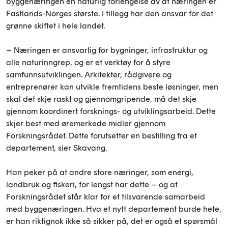
byggenæringen en naturlig forlengelse av at næringen er
Fastlands-Norges største. I tillegg har den ansvar for det
grønne skiftet i hele landet.
– Næringen er ansvarlig for bygninger, infrastruktur og
alle naturinngrep, og er et verktøy for å styre
samfunnsutviklingen. Arkitekter, rådgivere og
entreprenører kan utvikle fremtidens beste løsninger, men
skal det skje raskt og gjennomgripende, må det skje
gjennom koordinert forsknings- og utviklingsarbeid. Dette
skjer best med øremerkede midler gjennom
Forskningsrådet. Dette forutsetter en bestilling fra et
departement, sier Skavang.
Han peker på at andre store næringer, som energi,
landbruk og fiskeri, for lengst har dette – og at
Forskningsrådet står klar for et tilsvarende samarbeid
med byggenæringen. Hva et nytt departement burde hete,
er han riktignok ikke så sikker på, det er også et spørsmål