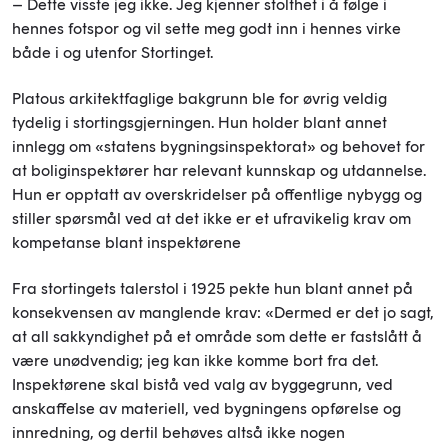
– Dette visste jeg ikke. Jeg kjenner stolthet i å følge i
hennes fotspor og vil sette meg godt inn i hennes virke
både i og utenfor Stortinget.
Platous arkitektfaglige bakgrunn ble for øvrig veldig
tydelig i stortingsgjerningen. Hun holder blant annet
innlegg om «statens bygningsinspektorat» og behovet for
at boliginspektører har relevant kunnskap og utdannelse.
Hun er opptatt av overskridelser på offentlige nybygg og
stiller spørsmål ved at det ikke er et ufravikelig krav om
kompetanse blant inspektørene
Fra stortingets talerstol i 1925 pekte hun blant annet på
konsekvensen av manglende krav: «Dermed er det jo sagt,
at all sakkyndighet på et område som dette er fastslått å
være unødvendig; jeg kan ikke komme bort fra det.
Inspektørene skal bistå ved valg av byggegrunn, ved
anskaffelse av materiell, ved bygningens opførelse og
innredning, og dertil behøves altså ikke nogen