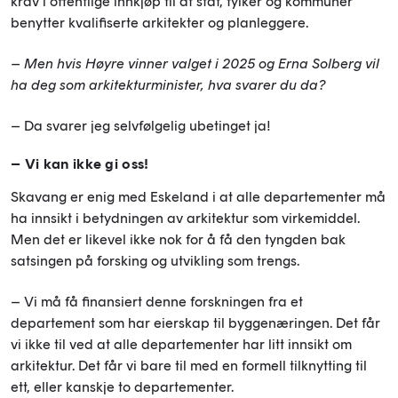
krav i offentlige innkjøp til at stat, fylker og kommuner
benytter kvalifiserte arkitekter og planleggere.
– Men hvis Høyre vinner valget i 2025 og Erna Solberg vil
ha deg som arkitekturminister, hva svarer du da?
– Da svarer jeg selvfølgelig ubetinget ja!
– Vi kan ikke gi oss!
Skavang er enig med Eskeland i at alle departementer må
ha innsikt i betydningen av arkitektur som virkemiddel.
Men det er likevel ikke nok for å få den tyngden bak
satsingen på forsking og utvikling som trengs.
– Vi må få finansiert denne forskningen fra et
departement som har eierskap til byggenæringen. Det får
vi ikke til ved at alle departementer har litt innsikt om
arkitektur. Det får vi bare til med en formell tilknytting til
ett, eller kanskje to departementer.