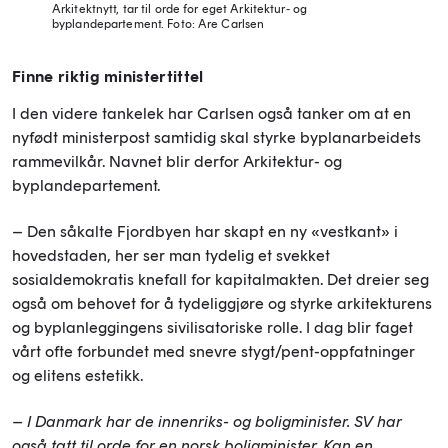
Arkitektnytt, tar til orde for eget Arkitektur- og
byplandepartement.
Foto: Are Carlsen
Finne riktig ministertittel
I den videre tankelek har Carlsen også tanker om at en
nyfødt ministerpost samtidig skal styrke byplanarbeidets
rammevilkår. Navnet blir derfor Arkitektur- og
byplandepartement.
– Den såkalte Fjordbyen har skapt en ny «vestkant» i
hovedstaden, her ser man tydelig et svekket
sosialdemokratis knefall for kapitalmakten. Det dreier seg
også om behovet for å tydeliggjøre og styrke arkitekturens
og byplanleggingens sivilisatoriske rolle. I dag blir faget
vårt ofte forbundet med snevre stygt/pent-oppfatninger
og elitens estetikk.
– I Danmark har de innenriks- og boligminister. SV har
også tatt til orde for en norsk boligminister. Kan en