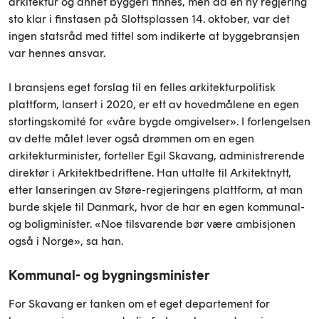
arkitektur og annet byggeri finnes, men da en ny regjering
sto klar i finstasen på Slottsplassen 14. oktober, var det
ingen statsråd med tittel som indikerte at byggebransjen
var hennes ansvar.
I bransjens eget forslag til en felles arkitekturpolitisk
plattform, lansert i 2020, er ett av hovedmålene en egen
stortingskomité for «våre bygde omgivelser». I forlengelsen
av dette målet lever også drømmen om en egen
arkitekturminister, forteller Egil Skavang, administrerende
direktør i Arkitektbedriftene. Han uttalte til Arkitektnytt,
etter lanseringen av Støre-regjeringens plattform, at man
burde skjele til Danmark, hvor de har en egen kommunal-
og boligminister. «Noe tilsvarende bør være ambisjonen
også i Norge», sa han.
Kommunal- og bygningsminister
For Skavang er tanken om et eget departement for