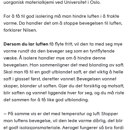
uorganisk materialkjemi ved Universitet i Oslo.
For å få til god isolering må man hindre luften i å frakte
varme. Da handler det om å stoppe bevegelsen til luften,
forklarer Nilsen.
Dersom du lar luften
få flyte fritt, vil den ta med seg mye
varme rundt da den beveger seg som en tyntflytende
væske. Å isolere handler mye om å hindre denne
bevegelsen. Han sammenligner det med blanding av saft.
Skal man få til en godt utblandet saft, er det viktig å helle
saft i glasset først, deretter vannet. Bevegelsen vannet
skaper, blander ut saften. Gjør du det forsiktig og motsatt,
blir saften og vannet liggende hver for seg, og du må riste
det sammen for å få like god utblanding.
– På samme vis er det med temperatur og luft. Stopper
man luftens bevegelse, vil den lede varme dårlig, det blir
et godt isolasjonsmateriale. Aerogel fungerer så bra fordi