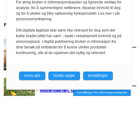
For øvrig bruker vi informasjonskapsler og lignende verktøy for
analyse, for å sammenligne nettlesere, tilpasse innhold til deg
og for å utvikle og tilby nødvendig funksjonalitet. Les mer i vår
personvernerklæring.
FLERE SAKER
Ditt digitale fagblad skal være like relevant for deg som det
trykte bladet alltid har vært – bade i redaksjonelt innhold og på
annonseplass. I digital publisering bruker vi informasjon fra
AKTUELT
/
TEKNOLOGI
dine besøk på nettstedet for å kunne utvikle produktet
Billigere, raskere og grønnere
kontinuerlig, slik at du opplever det nyttig og relevant.
Avvis alle
Godta valgte
Innstillinger
AKTUELT
/
TEKNOLOGI
Materialisten: Gress
Innstillinger for informasjonskapsler
AKTUELT
/
TEKNOLOGI
Tror arkitektene vil bli viktigere i en KI-preget
verden