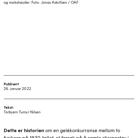
og makshøyder. Foto: Jonas Adolfsen / OAF
Publisert
26. januar 2022
Tekst:
Torbjørn Tumyr Nilsen
Dette er historien
om en gelékonkurranse mellom to
fysikere på 1930-tallet, et forsøk på å samle stjernestøv i