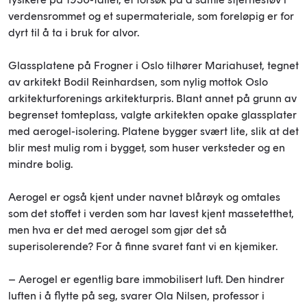
verdensrommet og et supermateriale, som foreløpig er for
dyrt til å ta i bruk for alvor.
Glassplatene på Frogner i Oslo tilhører Mariahuset, tegnet
av arkitekt Bodil Reinhardsen, som nylig mottok Oslo
arkitekturforenings arkitekturpris. Blant annet på grunn av
begrenset tomteplass, valgte arkitekten opake glassplater
med aerogel-isolering. Platene bygger svært lite, slik at det
blir mest mulig rom i bygget, som huser verksteder og en
mindre bolig.
Aerogel er også kjent under navnet blårøyk og omtales
som det stoffet i verden som har lavest kjent massetetthet,
men hva er det med aerogel som gjør det så
superisolerende? For å finne svaret fant vi en kjemiker.
– Aerogel er egentlig bare immobilisert luft. Den hindrer
luften i å flytte på seg, svarer Ola Nilsen, professor i