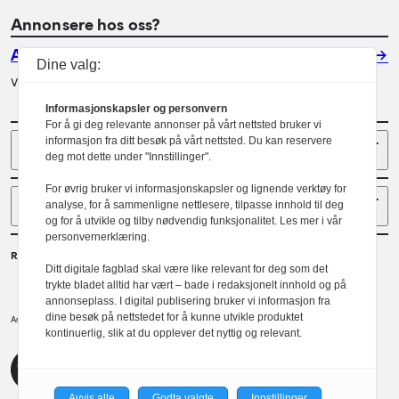
Annonsere hos oss?
Annonser
Dine valg:
Vil du annonsere i Arkitektur? Les mer her.
Informasjonskapsler og personvern
For å gi deg relevante annonser på vårt nettsted bruker vi
Sider
informasjon fra ditt besøk på vårt nettsted. Du kan reservere
deg mot dette under "Innstillinger".
For øvrig bruker vi informasjonskapsler og lignende verktøy for
Følg oss
analyse, for å sammenligne nettlesere, tilpasse innhold til deg
og for å utvikle og tilby nødvendig funksjonalitet. Les mer i vår
personvernerklæring.
Redaktør
Ditt digitale fagblad skal være like relevant for deg som det
Gaute Brochmann
trykte bladet alltid har vært – bade i redaksjonelt innhold og på
annonseplass. I digital publisering bruker vi informasjon fra
dine besøk på nettstedet for å kunne utvikle produktet
Norske arkitekters landsforbund.
Arkitektur er et tidsskrift utgitt av
kontinuerlig, slik at du opplever det nyttig og relevant.
NAL
Redaktørplakaten
Avvis alle
Godta valgte
Innstillinger