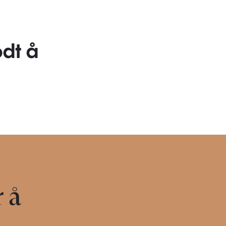
odt å
r å
n