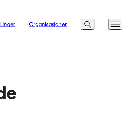
llinger
Organisasjoner
Søk
Meny
de