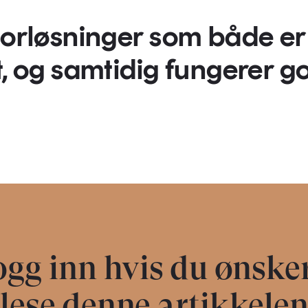
ntorløsninger som både er
t, og samtidig fungerer g
gg inn hvis du ønske
lese denne artikkele