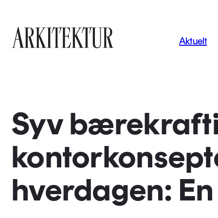
Navigas
Aktuelt
Til startsiden
Syv bærekraft
kontorkonsepte
hverdagen: E