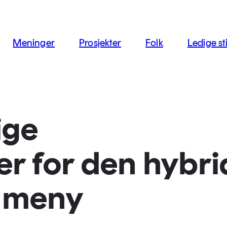
jon
Meninger
Prosjekter
Folk
Ledige sti
ige
r for den hybri
n meny