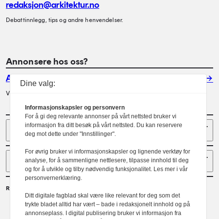
redaksjon@arkitektur.no
Debattinnlegg, tips og andre henvendelser.
Annonsere hos oss?
Annonser
Dine valg:
Vil du annonsere i Arkitektur? Les mer her.
Informasjonskapsler og personvern
For å gi deg relevante annonser på vårt nettsted bruker vi
Sider
informasjon fra ditt besøk på vårt nettsted. Du kan reservere
deg mot dette under "Innstillinger".
For øvrig bruker vi informasjonskapsler og lignende verktøy for
Følg oss
analyse, for å sammenligne nettlesere, tilpasse innhold til deg
og for å utvikle og tilby nødvendig funksjonalitet. Les mer i vår
personvernerklæring.
Redaktør
Ditt digitale fagblad skal være like relevant for deg som det
Gaute Brochmann
trykte bladet alltid har vært – bade i redaksjonelt innhold og på
annonseplass. I digital publisering bruker vi informasjon fra