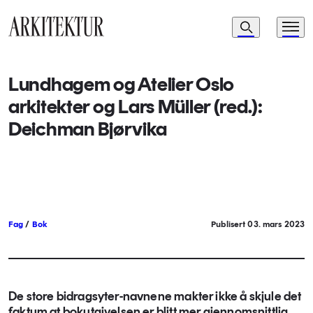
Navigasjon
Søk
Meny
Til startsiden
Lundhagem og Atelier Oslo
arkitekter og Lars Müller (red.):
Deichman Bjørvika
Fag
/
Bok
Publisert 03. mars 2023
De store bidragsyter-navnene makter ikke å skjule det
faktum at bokutgivelsen er blitt mer gjennomsnittlig