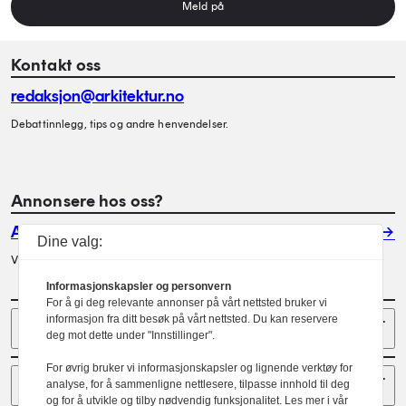
Meld på
Kontakt oss
redaksjon@arkitektur.no
Debattinnlegg, tips og andre henvendelser.
Annonsere hos oss?
Annonser
Dine valg:
Vil du annonsere i Arkitektur? Les mer her.
Informasjonskapsler og personvern
For å gi deg relevante annonser på vårt nettsted bruker vi
Sider
informasjon fra ditt besøk på vårt nettsted. Du kan reservere
deg mot dette under "Innstillinger".
For øvrig bruker vi informasjonskapsler og lignende verktøy for
Følg oss
analyse, for å sammenligne nettlesere, tilpasse innhold til deg
og for å utvikle og tilby nødvendig funksjonalitet. Les mer i vår