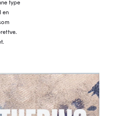
nne type
l en
 som
rettve.
t.