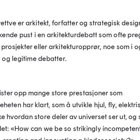
ttve er arkitekt, forfatter og strate­gisk desig
skende pust i en arkitekturdebatt som ofte pr
prosjekter eller arkitekturopprør, noe som i o
e og legitime debatter.
lister opp mange store prestasjo­ner som
eten har klart, som å utvikle hjul, fly, elektri
 hvordan store deler av universet ser ut, og st
let: «How can we be so strikingly incompeten