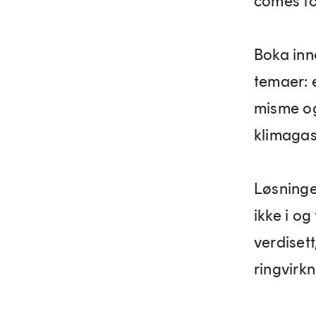
comes to
Boka inn
temaer: e
misme og
klimagass­
Løsningen
ikke i og
verdiset
ringvirk