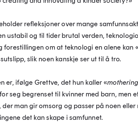
 creating and innovating a kinder society?»
eholder refleksjoner over man­ge samfunnsakt
n ustabil og til tider brutal verden, teknologi­o
 forestillingen om at teknologi­ en alene kan 
utslipp, slik noen kanskje ser ut til å tro.
 er, ifølge Grettve, det hun kaller «
motherin
 for seg begrenset til kvinner med barn, men e
t, der man gir omsorg og passer på noen eller
ningene det kan skape i samfunnet.