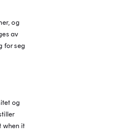
ner, og
eges av
g for seg
sitet og
iller
t when it