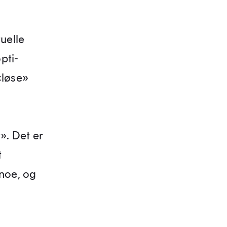
uelle
pti­
«løse»
g
». Det er
t
 noe, og