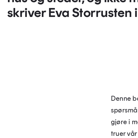
skriver Eva Storrusten 
Denne bok
spørsmå
gjøre i 
truer vå