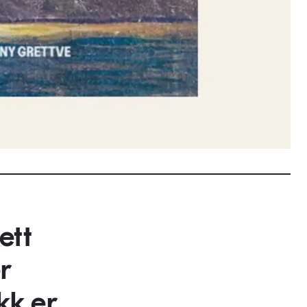
ett
r
kk er,