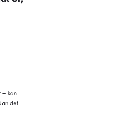
r – kan
dan det