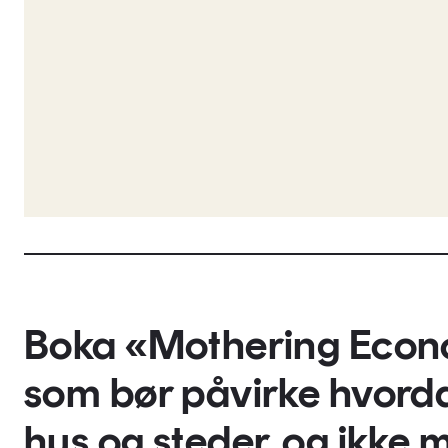
Boka «Mothering Eco
som bør påvirke hvorda
hus og steder, og ikke m