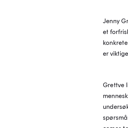
Jenny Gre
et forfri
konkrete 
er viktig
Grettve 
menneskeh
undersøke
spørsmå