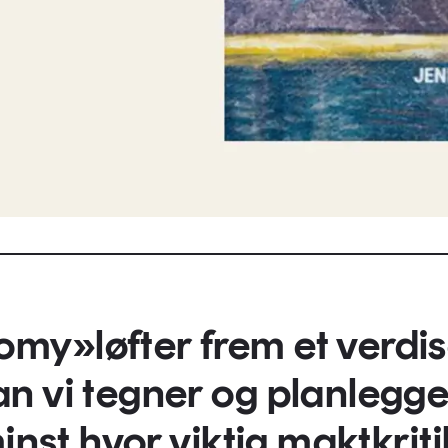
nomy»
løfter frem et verdis
n vi tegner og planlegge
inst hvor viktig maktkriti