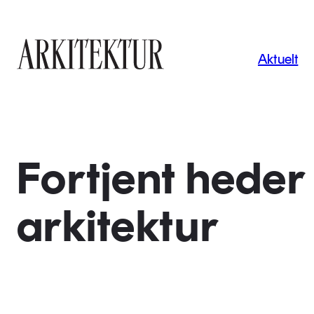
Navigas
Aktuelt
Til startsiden
Fortjent heder 
arkitektur