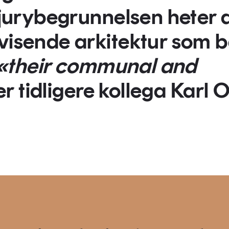
I jurybegrunnelsen heter 
evisende arkitektur som 
«their communal and
ver tidligere kollega Karl 