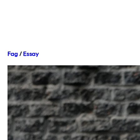
Fag
/
Essay