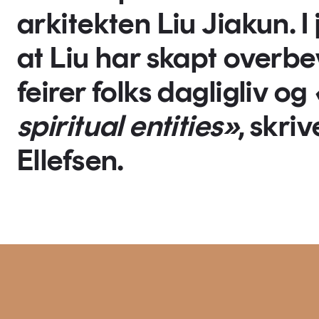
arkitekten Liu Jiakun. 
at Liu har skapt overb
feirer folks dagligliv og
spiritual entities»
, skri
Ellefsen.