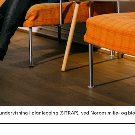
g undervisning i planlegging (SITRAP), ved Norges miljø- og bi