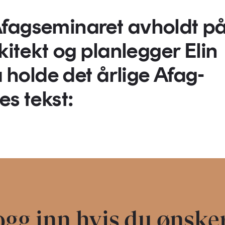
Afagseminaret avholdt p
kitekt og planlegger Elin
å holde det årlige Afag-
es tekst:
gg inn hvis du ønske