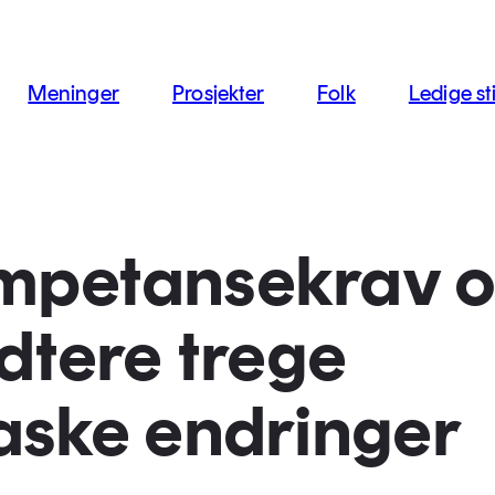
jon
Meninger
Prosjekter
Folk
Ledige sti
mpetansekrav 
ndtere trege
aske endringer