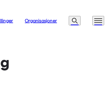
llinger
Organisasjoner
Søk
Meny
og