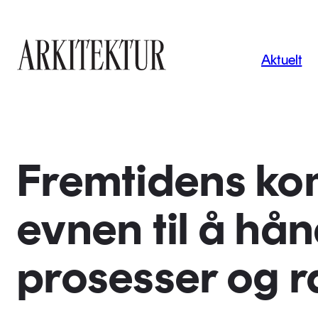
Navigas
Aktuelt
Til startsiden
Fremtidens ko
evnen til å hå
prosesser og r