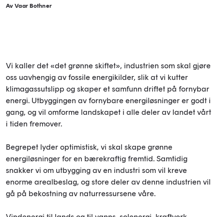
Av Vaar Bothner
Vi kaller det «det grønne skiftet», industrien som skal gjøre
oss uavhengig av fossile energikilder, slik at vi kutter
klimagassutslipp og skaper et samfunn driftet på fornybar
energi. Utbyggingen av fornybare energiløsninger er godt i
gang, og vil omforme landskapet i alle deler av landet vårt
i tiden fremover.
Begrepet lyder optimistisk, vi skal skape grønne
energiløsninger for en bærekraftig fremtid. Samtidig
snakker vi om utbygging av en industri som vil kreve
enorme arealbeslag, og store deler av denne industrien vil
gå på bekostning av naturressursene våre.
Vindenergi til lands og til vanns, solenergi, kraftverk,