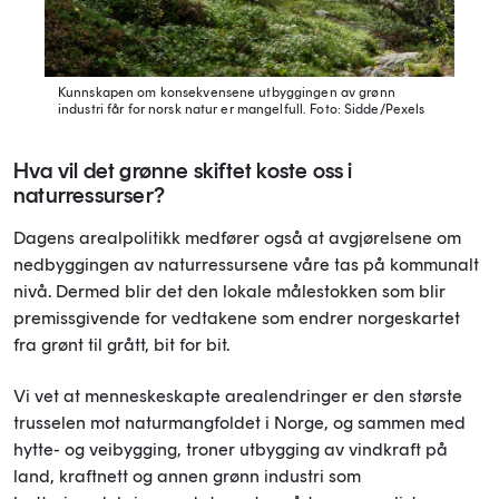
Kunnskapen om konsekvensene utbyggingen av grønn
industri får for norsk natur er mangelfull.
Foto: Sidde/Pexels
Hva vil det grønne skiftet koste oss i
naturressurser?
Dagens arealpolitikk medfører også at avgjørelsene om
nedbyggingen av naturressursene våre tas på kommunalt
nivå. Dermed blir det den lokale målestokken som blir
premissgivende for vedtakene som endrer norgeskartet
fra grønt til grått, bit for bit.
Vi vet at menneskeskapte arealendringer er den største
trusselen mot naturmangfoldet i Norge, og sammen med
hytte- og veibygging, troner utbygging av vindkraft på
land, kraftnett og annen grønn industri som