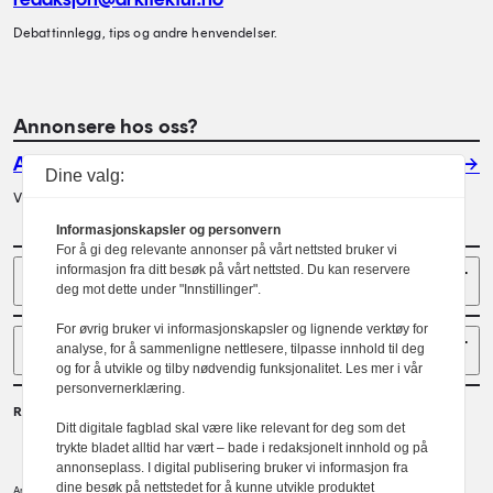
Debattinnlegg, tips og andre henvendelser.
Annonsere hos oss?
Annonser
Dine valg:
Vil du annonsere i Arkitektur? Les mer her.
Informasjonskapsler og personvern
For å gi deg relevante annonser på vårt nettsted bruker vi
Sider
informasjon fra ditt besøk på vårt nettsted. Du kan reservere
deg mot dette under "Innstillinger".
For øvrig bruker vi informasjonskapsler og lignende verktøy for
Følg oss
analyse, for å sammenligne nettlesere, tilpasse innhold til deg
og for å utvikle og tilby nødvendig funksjonalitet. Les mer i vår
personvernerklæring.
Redaktør
Ditt digitale fagblad skal være like relevant for deg som det
Gaute Brochmann
trykte bladet alltid har vært – bade i redaksjonelt innhold og på
annonseplass. I digital publisering bruker vi informasjon fra
dine besøk på nettstedet for å kunne utvikle produktet
Norske arkitekters landsforbund.
Arkitektur er et tidsskrift utgitt av