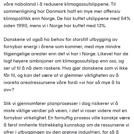
våre naboland i å redusere klimagassutslippene. Til
sammenligning har Danmark hatt en mye mer offensiv
klimapolitikk enn Norge. De har kuttet utslippene med 54%
siden 1990, mens vi i Norge har kuttet med 13%.
Danskene vil også ha behov for storstilt utbygging av
fornybar energi i årene som kommer, med mye mindre
tilgjengelige arealer enn det vi har i Norge. Likevel har de
lagt høyere ambisjoner om klimagassutslipp enn oss, og
ser ut til å nå dem raskere. Hva gjør danskene som vi ikke
får til, og kan det være at vi glemmer viktigheten av å
ivareta arealressursene våre fordi «vi har så mye å ta
av»?
Slik vi gjennomfører planprosesser i dag risikerer vi å
miste viktige verdier på veien, i det vi raser videre mot en
fornybar virkelighet. En fornuftig prosess ville kanskje være
å først innhente tilstrekkelig kunnskap om de ressursene vi
ofrer i utbyggingen av den grønne industrien, for så å