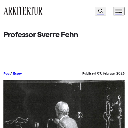
Navigasjon
Søk
Meny
Til startsiden
Professor Sverre Fehn
Fag
/
Essay
Publisert 07. februar 2025