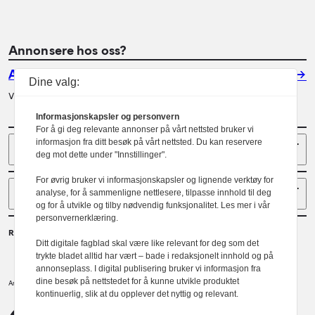
Annonsere hos oss?
Annonser
Dine valg:
Vil du annonsere i Arkitektur? Les mer her.
Informasjonskapsler og personvern
For å gi deg relevante annonser på vårt nettsted bruker vi
Sider
informasjon fra ditt besøk på vårt nettsted. Du kan reservere
deg mot dette under "Innstillinger".
For øvrig bruker vi informasjonskapsler og lignende verktøy for
Følg oss
analyse, for å sammenligne nettlesere, tilpasse innhold til deg
og for å utvikle og tilby nødvendig funksjonalitet. Les mer i vår
personvernerklæring.
Redaktør
Ditt digitale fagblad skal være like relevant for deg som det
Gaute Brochmann
trykte bladet alltid har vært – bade i redaksjonelt innhold og på
annonseplass. I digital publisering bruker vi informasjon fra
dine besøk på nettstedet for å kunne utvikle produktet
Norske arkitekters landsforbund.
Arkitektur er et tidsskrift utgitt av
kontinuerlig, slik at du opplever det nyttig og relevant.
NAL
Redaktørplakaten