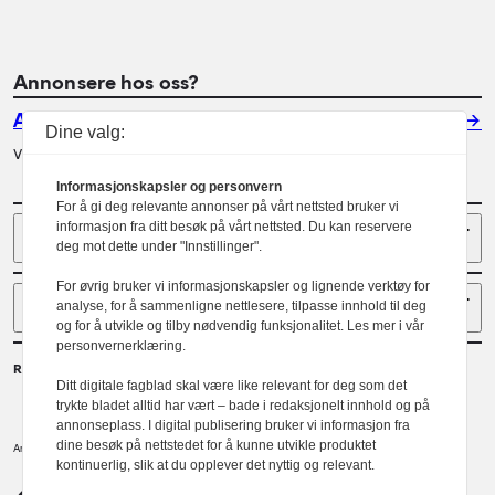
Annonsere hos oss?
Annonser
Dine valg:
Vil du annonsere i Arkitektur? Les mer her.
Informasjonskapsler og personvern
For å gi deg relevante annonser på vårt nettsted bruker vi
Sider
informasjon fra ditt besøk på vårt nettsted. Du kan reservere
deg mot dette under "Innstillinger".
For øvrig bruker vi informasjonskapsler og lignende verktøy for
Følg oss
analyse, for å sammenligne nettlesere, tilpasse innhold til deg
og for å utvikle og tilby nødvendig funksjonalitet. Les mer i vår
personvernerklæring.
Redaktør
Ditt digitale fagblad skal være like relevant for deg som det
Gaute Brochmann
trykte bladet alltid har vært – bade i redaksjonelt innhold og på
annonseplass. I digital publisering bruker vi informasjon fra
dine besøk på nettstedet for å kunne utvikle produktet
Norske arkitekters landsforbund.
Arkitektur er et tidsskrift utgitt av
kontinuerlig, slik at du opplever det nyttig og relevant.
NAL
Redaktørplakaten