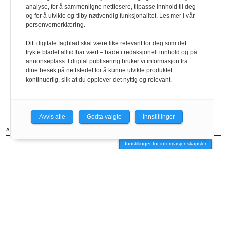
analyse, for å sammenligne nettlesere, tilpasse innhold til deg
og for å utvikle og tilby nødvendig funksjonalitet. Les mer i vår
personvernerklæring.
Ditt digitale fagblad skal være like relevant for deg som det
trykte bladet alltid har vært – bade i redaksjonelt innhold og på
annonseplass. I digital publisering bruker vi informasjon fra
dine besøk på nettstedet for å kunne utvikle produktet
kontinuerlig, slik at du opplever det nyttig og relevant.
Avvis alle
Godta valgte
Innstillinger
ANNONSE
Innstillinger for informasjonskapsler