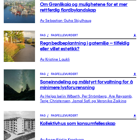
Om Grønlikaia og mulighetene for et mer
rettferdig fjordbylandskap
Av Sebastian Guha Skjulhaug
FAG
/
FAGFELLEVURDERT
Regnbedbeplantning i gatemiljø – tilfeldig
eller villet estetikk?
Av Kristine Laukli
FAG
/
FAGFELLEVURDERT
Soneinndeling og målstyrt forvaltning for å
minimere lysforurensning
Av Helga Iselin Wåseth, Per Strömberg, Are Røysamb,
Terje Christensen, Jamal Safi og Veronika Zaikina
FAG
/
FAGFELLEVURDERT
Kollektivhus som konsumfellesskap
Av Anne-Kristin Kronborg