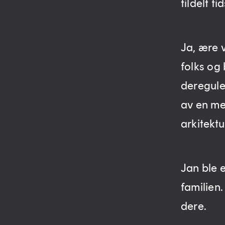
tildelt t
Ja, ære 
folks og
deregule
av en me
arkitektu
Jan ble 
familien
dere.