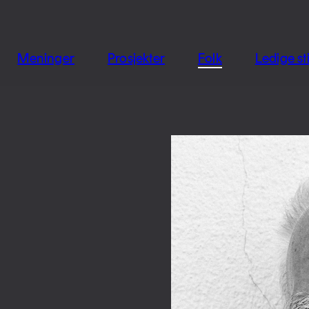
jon
Meninger
Prosjekter
Folk
Ledige sti