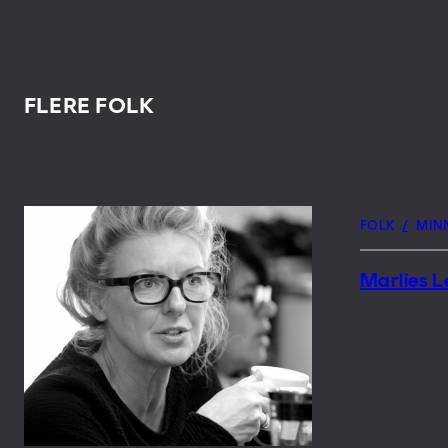
FLERE FOLK
FOLK
/
MIN
Marlies 