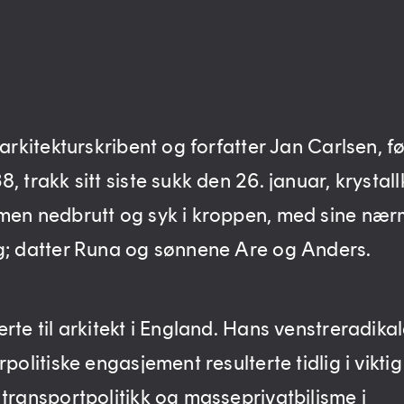
 arkitekturskribent og forfatter Jan Carlsen, f
, trakk sitt siste sukk den 26. januar, krystallk
men nedbrutt og syk i kroppen, med sine nær
g; datter Runa og sønnene Are og Anders.
rte til arkitekt i England. Hans venstreradika
rpolitiske engasjement resulterte tidlig i viktig 
 transportpolitikk og masseprivatbilisme i