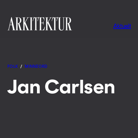
Navigas
Aktuelt
Til startsiden
FOLK
/
MINNEORD
Jan Carlsen