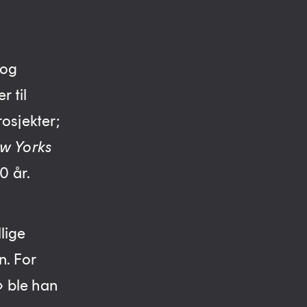
 og
r til
osjekter;
w Yorks
0 år.
llige
n. For
» ble han