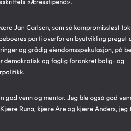
idsskriftets «Æresstipend».
være Jan Carlsen, som så kompromissløst tok
 beboeres parti overfor en byutvikling preget 
ringer og grådig eiendomsspekulasjon, på b
r demokratisk og faglig forankret bolig- og
rpolitikk.
en god venn og mentor. Jeg ble også god ven
. Kjære Runa, kjære Are og kjære Anders, jeg 