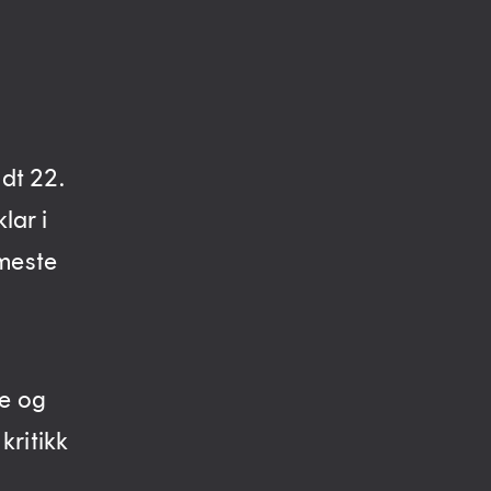
ødt 22.
lar i
meste
le og
kritikk