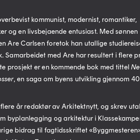
overbevist kommunist, modernist, romantiker,
ker og en livsbejaende entusiast. Med sønnen
n Are Carlsen foretok han utallige studiereise
. Samarbeidet med Are har resultert i flere pr
ste prosjekt er en kommende bok med tittel
Ne
sser
, en saga om byens utvikling gjennom 40
 flere år redaktør av Arkitektnytt, og skrev uta
 om byplanlegging og arkitektur i Klassekampe
årige bidrag til fagtidsskriftet «Byggmesteren