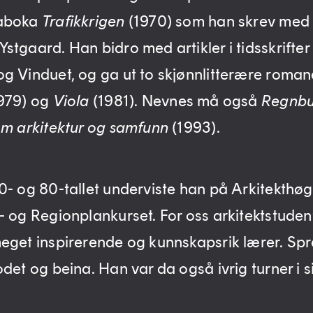
aboka
Trafikkrigen
(1970) som han skrev med
stgaard. Han bidro med artikler i tidsskrifte
g Vinduet, og ga ut to skjønnlitterære roman
979) og
Viola
(1981). Nevnes må også
Regnbu
om arkitektur og samfunn
(1993).
0- og 80-tallet underviste han på Arkitekthøg
- og Regionplankurset. For oss arkitektstuden
eget inspirerende og kunnskapsrik lærer. Spr
det og beina. Han var da også ivrig turner i s