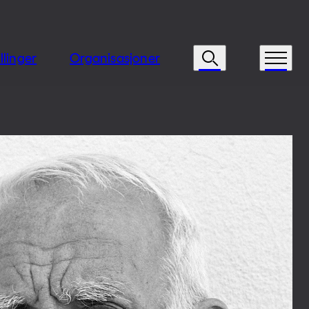
llinger
Organisasjoner
Søk
Meny