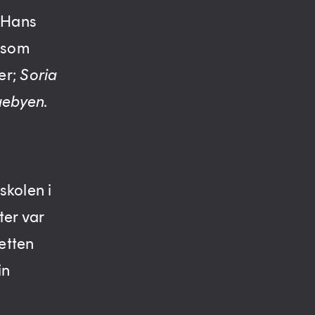
 Hans
r som
er;
Soria
ebyen.
skolen i
ter var
etten
in