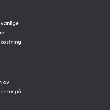
 vanlige
av
ekostning
n av
tenker på