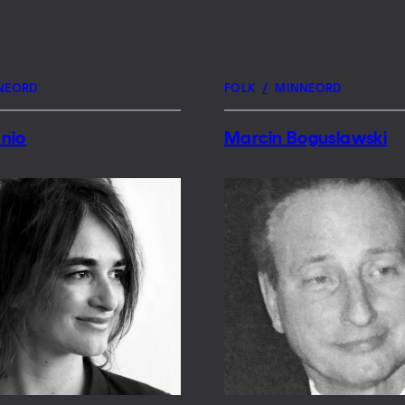
NEORD
FOLK
/
MINNEORD
nio
Marcin Boguslawski