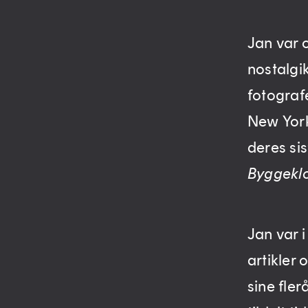
Jan var 
nostalgi
fotografe
New York
deres si
Byggeklo
Jan var i
artikler
sine fler