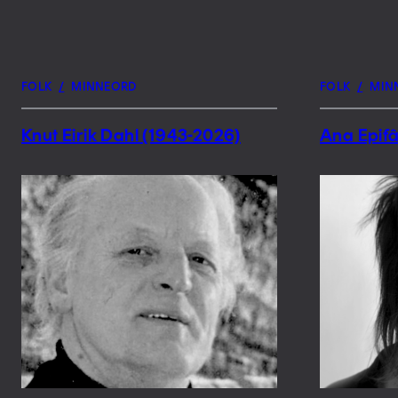
FOLK
/
MINNEORD
FOLK
/
MIN
Knut Eirik Dahl (1943-2026)
Ana Epifâ