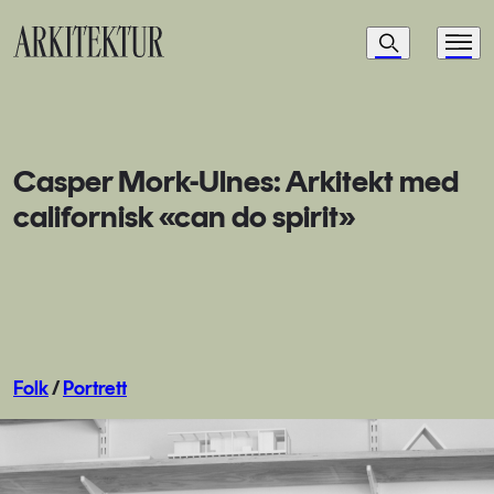
Navigasjon
Søk
Meny
Til startsiden
Casper Mork-Ulnes: Arkitekt med
californisk «can do spirit»
Folk
/
Portrett