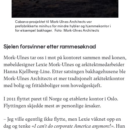
Cabana-prosjektet til Mork-Ulnes Architects var
prefabrikkerte minihus for mindre hybler og hjemmekontor i
for eksempel bakhager.
Foto: Mork-Ulnes Architects
Sjelen forsvinner etter rammesøknad
Mork-Ulnes tar oss i mot på kontoret sammen med konen,
møbeldesigner Lexie Mork-Ulnes og arkitektmedarbeider
Hanna Kjellberg-Line. Etter satsingen bakhagehusene ble
Mork-Ulnes Architects et mer tradisjonelt arkitektkontor
med bolig og fritidsboliger som hovedgeskjeft.
I 2011 flyttet paret til Norge og etablerte kontor i Oslo.
Flyttingen skjedde mest av personlige årsaker.
– Jeg ville egentlig ikke flytte, men Lexie våknet opp en
dag og tenke «
I can’t do corporate America anymore!»
. Hun