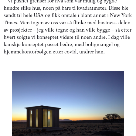
– Vi pushet grenser for hva som var mulig og bygde
hundre slike hus, noen på bare ti kvadratmeter. Disse ble
sendt til hele USA og fikk omtale i blant annet i New York
Times. Men ingen av oss var så flinke med business-delen
av prosjekter – jeg ville tegne og han ville bygge – så etter
hvert solgte vi konseptet videre til noen andre. I dag ville
kanskje konseptet passet bedre, med boligmangel og
hjemmekontorbølgen etter covid, undrer han.