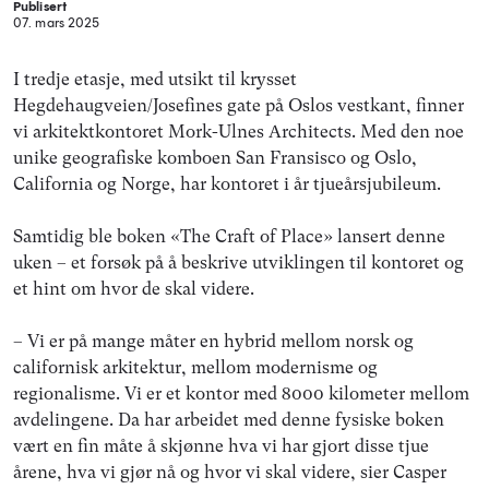
Publisert
07. mars 2025
I tredje etasje, med utsikt til krysset
Hegdehaugveien/Josefines gate på Oslos vestkant, finner
vi arkitektkontoret Mork-Ulnes Architects. Med den noe
unike geografiske komboen San Fransisco og Oslo,
California og Norge, har kontoret i år tjueårsjubileum.
Samtidig ble boken «The Craft of Place» lansert denne
uken – et forsøk på å beskrive utviklingen til kontoret og
et hint om hvor de skal videre.
– Vi er på mange måter en hybrid mellom norsk og
californisk arkitektur, mellom modernisme og
regionalisme. Vi er et kontor med 8000 kilometer mellom
avdelingene. Da har arbeidet med denne fysiske boken
vært en fin måte å skjønne hva vi har gjort disse tjue
årene, hva vi gjør nå og hvor vi skal videre, sier Casper