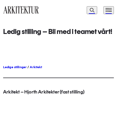
Navigasjon
Søk
Meny
Til startsiden
Ledig stilling – Bli med i teamet vårt!
Ledige stillinger
/
Arkitekt
Arkitekt – Hjorth Arkitekter (fast stilling)