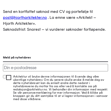
Send en kortfattet søknad med CV og portefølje til
post@hjortharkitekter.no
. La emne være «Arkitekt –
Hjorth Arkitekter».
Søknadsfrist: Snarest – vi vurderer søknader fortløpende.
Meld på nyhetsbrev
Arkitektur vil bruke denne informasjonen til å sende deg våre
ukentlige nyhetsbrev. Om du senere skulle ønske å melde deg av
dette nyhetsbrevet kan du enkelt endre dette nederst i
nyhetsbrevene du mottar fra oss eller ved å kontakte oss på
redaksjon@arkitektur.no. Vi behandler din informasjon med respekt.
Se vår personvernerklæring for mer informasjon. Ved å klikke på
knappen gir du ditt samtykke til at vi lagrer informasjonen i samsvar
med disse vilkårene.