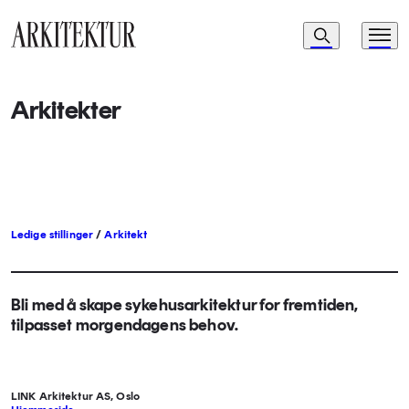
Navigasjon
Søk
Meny
Til startsiden
Arkitekter
Ledige stillinger
/
Arkitekt
Bli med å skape sykehusarkitektur for fremtiden,
tilpasset morgendagens behov.
LINK Arkitektur AS, Oslo