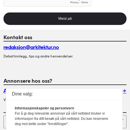
Meld på
Kontakt oss
redaksjon@arkitektur.no
Debattinnlegg, tips og andre henvendelser.
Annonsere hos oss?
Annonser
Dine valg:
Vil du annonsere i Arkitektur? Les mer her.
Informasjonskapsler og personvern
For å gi deg relevante annonser på vårt nettsted bruker vi
Sider
informasjon fra ditt besøk på vårt nettsted. Du kan reservere
deg mot dette under "Innstillinger".