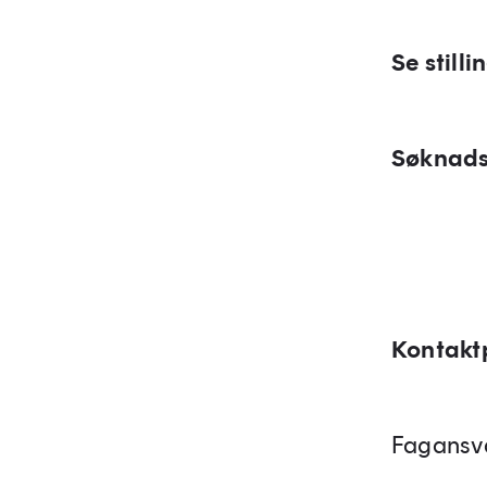
Se still
Søknads
Kontakt
Fagansva