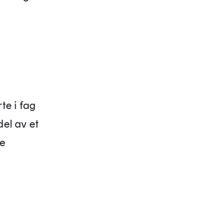
te i fag
del av et
ne