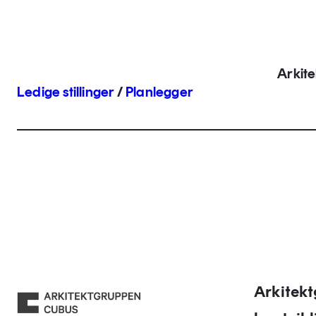
Arkit
Ledige stillinger
/
Planlegger
Arkitek