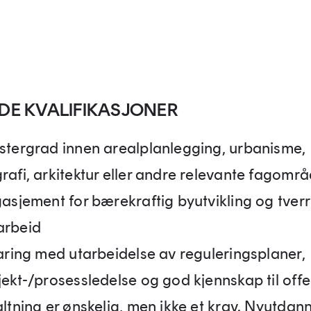
DE KVALIFIKASJONER
stergrad innen arealplanlegging, urbanisme,
rafi, arkitektur eller andre relevante fagomr
gasjement for bærekraftig byutvikling og tverr
rbeid
faring med utarbeidelse av reguleringsplaner,
jekt-/prosessledelse og god kjennskap til offe
altning er ønskelig, men ikke et krav. Nyutda