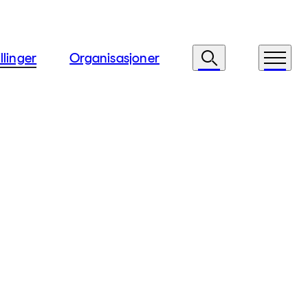
llinger
Organisasjoner
Søk
Meny