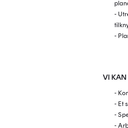
plan
- Ut
tilkn
- Pl
VI KAN
- Ko
- Et 
- Sp
- Ar