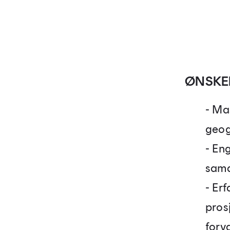
ØNSKE
- Ma
geog
- En
sama
- Er
pros
forv