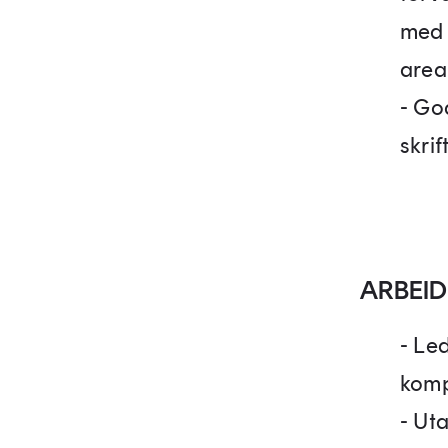
med 
area
- Go
skrif
ARBEI
- Le
komp
- Ut