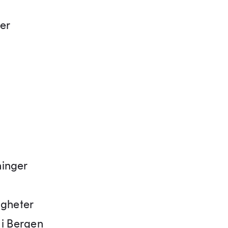
er
ninger
igheter
 i Bergen