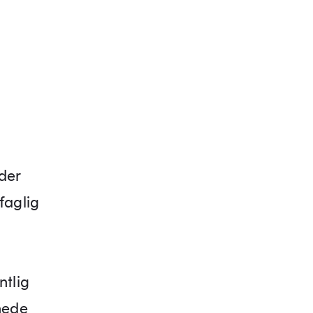
åder
faglig
ntlig
nnede