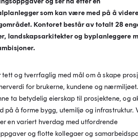
ingsoppgaver og ser nå etter en
alplanlegger som kan være med på å videre
gområdet. Kontoret består av totalt 28 eng
er, landskapsarkitekter og byplanleggere 
ambisjoner.
r tett og tverrfaglig med mål om å skape prosj
merverdi for brukerne, kundene og nærmiljøet
nne ta betydelig eierskap til prosjektene, og ak
 på å forme bygg, utemiljø og infrastruktur. 
er en variert hverdag med utfordrende
ppgaver og flotte kollegaer og samarbeidspa