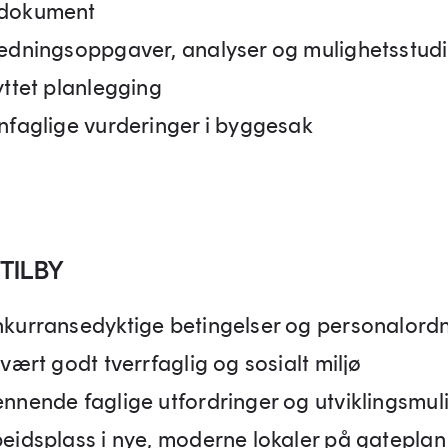
dokument
redningsoppgaver, analyser og mulighetsstudi
yttet planlegging
anfaglige vurderinger i byggesak
 TILBY
nkurransedyktige betingelser og personalord
svært godt tverrfaglig og sosialt miljø
ennende faglige utfordringer og utviklingsmul
beidsplass i nye, moderne lokaler på gateplan