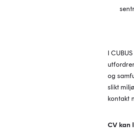
sent
I CUBUS 
utfordre
og samfun
slikt mil
kontakt 
CV kan l