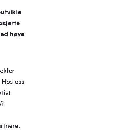
utvikle
asjerte
med høye
ekter
. Hos oss
tivt
Vi
rtnere.