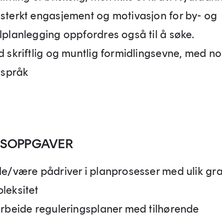
sterkt engasjement og motivasjon for by- og
lplanlegging oppfordres også til å søke.
d skriftlig og muntlig formidlingsevne, med n
tspråk
DSOPPGAVER
de/være pådriver i planprosesser med ulik gr
leksitet
arbeide reguleringsplaner med tilhørende