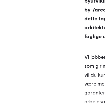
byutvikl
by-/are
dette fa
arkitekt
faglige 
Vi jobbe
som gir 
vil du ku
være med
garanter
arbeidso