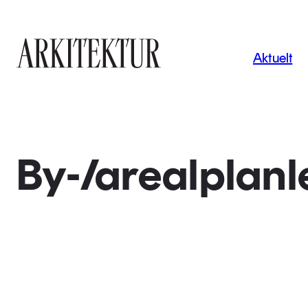
Navigas
Aktuelt
Til startsiden
By-/arealplan