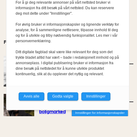
For å gi deg relevante annonser på vårt nettsted bruker vi
informasjon fra ditt besøk på vårt nettsted. Du kan reservere
deg mot dette under "Innstillinger".
For øvrig bruker vi informasjonskapsler og lignende verktøy for
analyse, for å sammenligne nettlesere, tilpasse innhold til deg
og for å utvikle og tilby nødvendig funksjonalitet. Les mer i vår
personvernerklæring.
FLERE MENINGER
Ditt digitale fagblad skal være like relevant for deg som det
trykte bladet alltid har vært – bade i redaksjonelt innhold og på
MENINGER
/
DEBATT
annonseplass. I digital publisering bruker vi informasjon fra
Tujaens pris
dine besøk på nettstedet for å kunne utvikle produktet
kontinuerlig, slik at du opplever det nyttig og relevant.
Av Even Bakken
Avvis alle
Godta valgte
Innstillinger
MENINGER
/
DEBATT
Det er noe pillråttent med dagens
boligmarked
Innstillinger for informasjonskapsler
Av Luis Lautaro Espinoza
MENINGER
/
DEBATT