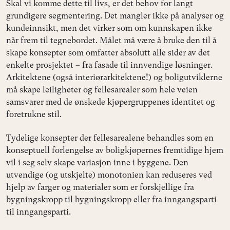
Skal vi komme dette til livs, er det behov for langt
grundigere segmentering. Det mangler ikke på analyser og
kundeinnsikt, men det virker som om kunnskapen ikke
når frem til tegnebordet. Målet må være å bruke den til å
skape konsepter som omfatter absolutt alle sider av det
enkelte prosjektet – fra fasade til innvendige løsninger.
Arkitektene (også interiørarkitektene!) og boligutviklerne
må skape leiligheter og fellesarealer som hele veien
samsvarer med de ønskede kjøpergruppenes identitet og
foretrukne stil.
Tydelige konsepter der fellesarealene behandles som en
konseptuell forlengelse av boligkjøpernes fremtidige hjem
vil i seg selv skape variasjon inne i byggene. Den
utvendige (og utskjelte) monotonien kan reduseres ved
hjelp av farger og materialer som er forskjellige fra
bygningskropp til bygningskropp eller fra inngangsparti
til inngangsparti.