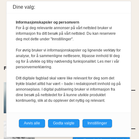
Dine valg:
Informasjonskapsler og personvern
For å gi deg relevante annonser på vårt nettsted bruker vi
informasjon fra ditt besøk på vårt nettsted. Du kan reservere
deg mot dette under "Innstillinger".
For øvrig bruker vi informasjonskapsler og lignende verktøy for
analyse, for å sammenligne nettlesere, tilpasse innhold til deg
og for å utvikle og tilby nødvendig funksjonalitet. Les mer i vår
personvernerklæring.
FLERE MENINGER
Ditt digitale fagblad skal være like relevant for deg som det
trykte bladet alltid har vært – bade i redaksjonelt innhold og på
MENINGER
/
DEBATT
annonseplass. I digital publisering bruker vi informasjon fra
Hvor skal du bo når du blir gammel?
dine besøk på nettstedet for å kunne utvikle produktet
kontinuerlig, slik at du opplever det nyttig og relevant.
Av Per-Arne Horne
Avvis alle
Godta valgte
Innstillinger
MENINGER
/
DEBATT
Tujaens pris