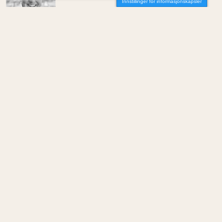
Innstillinger for informasjonskapsler
Av Even Bakken
MENINGER
/
DEBATT
Det er noe pillråttent med dagens
boligmarked
Av Luis Lautaro Espinoza
MENINGER
/
DEBATT
Overdrevne tryllestaver i en skiftende
økonomi
Av Carlos Henriquez
MENINGER
/
DEBATT
Hva trenger samfunnet arkitekter til?
Av Joana Sá Lima