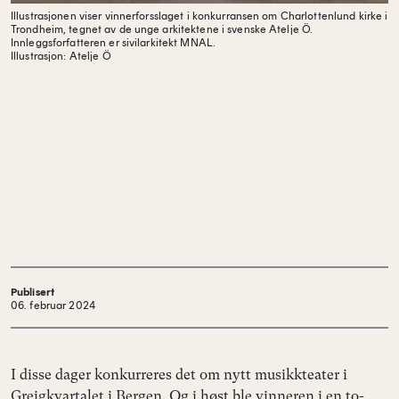
Illustrasjonen viser vinnerforsslaget i konkurransen om Charlottenlund kirke i
Trondheim, tegnet av de unge arkitektene i svenske Atelje Ö.
Innleggsforfatteren er sivilarkitekt MNAL.
Illustrasjon: Atelje Ö
Publisert
06. februar 2024
I disse dager konkurreres det om nytt musikkteater i
Greigkvartalet i Bergen. Og i høst ble vinneren i en to-