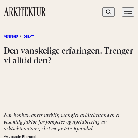
Navigasjon
Søk
Meny
Til startsiden
MENINGER
/
DEBATT
Den vanskelige erfaringen. Trenger
vi alltid den?
Når konkurranser uteblir, mangler arkitektstanden en
vesentlig faktor for fornyelse og nyetablering av
arkitektkontorer, skriver Jostein Bjørndal.
Av Jostein Bjørndal