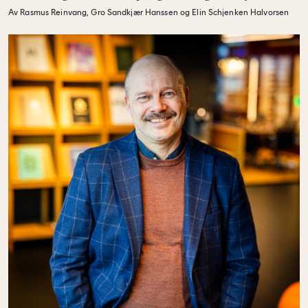
Av Rasmus Reinvang, Gro Sandkjær Hanssen og Elin Schjenken Halvorsen