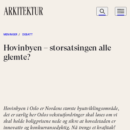
Navigasjon
Søk
Meny
Til startsiden
MENINGER
/
DEBATT
Hovinbyen – storsatsingen alle
glemte?
Hovinbyen i Oslo er Nordens største byutviklingsområde,
det er særlig her Oslos vekstutfordringer skal løses om vi
skal holde boligprisene nede og sikre at hovedstaden er
innovativ og konkurransedyktig. Nå trengs et krafttak!