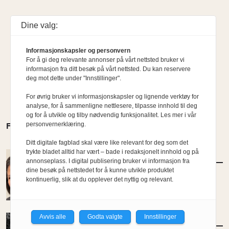
Dine valg:
Informasjonskapsler og personvern
For å gi deg relevante annonser på vårt nettsted bruker vi
informasjon fra ditt besøk på vårt nettsted. Du kan reservere
deg mot dette under "Innstillinger".
For øvrig bruker vi informasjonskapsler og lignende verktøy for
analyse, for å sammenligne nettlesere, tilpasse innhold til deg
og for å utvikle og tilby nødvendig funksjonalitet. Les mer i vår
personvernerklæring.
FLERE MENINGER
Ditt digitale fagblad skal være like relevant for deg som det
trykte bladet alltid har vært – bade i redaksjonelt innhold og på
MENINGER
/
DEBATT
annonseplass. I digital publisering bruker vi informasjon fra
Hva vil vi med Hovinbyen?
dine besøk på nettstedet for å kunne utvikle produktet
kontinuerlig, slik at du opplever det nyttig og relevant.
Av Ulrike Zamudio-Tveterås
Avvis alle
Godta valgte
Innstillinger
MENINGER
/
DEBATT