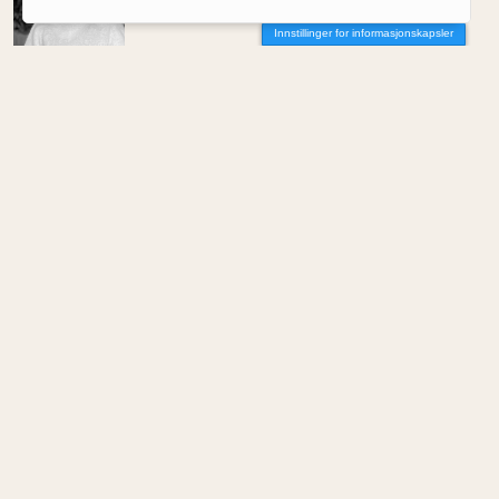
Hovinbyen: den grønne snoren
Innstillinger for informasjonskapsler
Av Synne S. Nordby
MENINGER
/
DEBATT
Hvor skal du bo når du blir gammel?
Av Per-Arne Horne
MENINGER
/
DEBATT
Tujaens pris
Av Even Bakken
MENINGER
/
DEBATT
Det er noe pillråttent med dagens
boligmarked
Av Luis Lautaro Espinoza