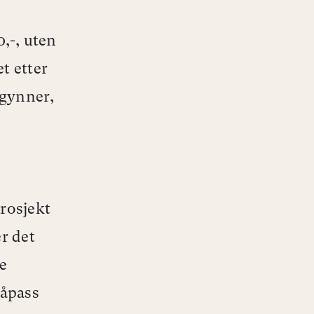
,-, uten
t etter
egynner,
rosjekt
r det
ne
såpass