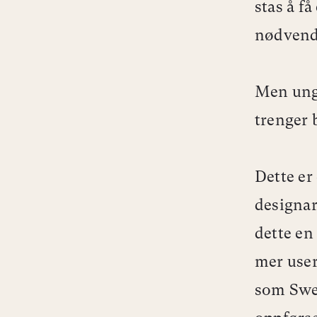
stas å få
nødvend
Men unge
trenger 
Dette er
designar
dette en
mer user
som Swec