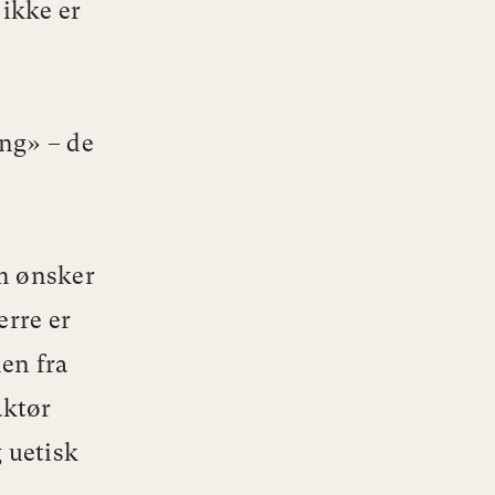
 ikke er
ng» – de
om ønsker
erre er
en fra
aktør
 uetisk