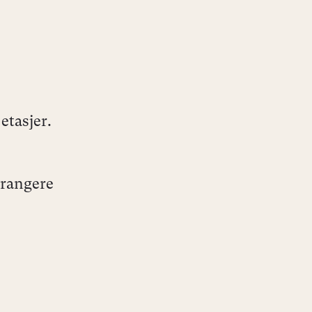
 etasjer.
rrangere