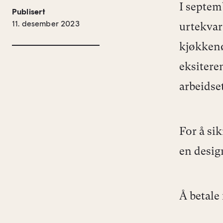
I septemb
Publisert
11. desember 2023
urtekvar
kjøkkenø
eksitere
arbeidse
For å sik
en desi
Å betale 