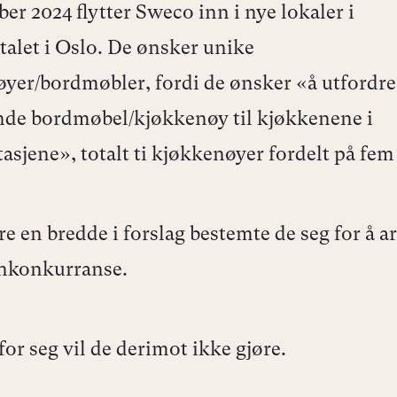
er 2024 flytter Sweco inn i nye lokaler i
talet i Oslo. De ønsker unike
yer/bordmøbler, fordi de ønsker «å utfordre
nde bordmøbel/kjøkkenøy til kjøkkenene i
tasjene», totalt ti kjøkkenøyer fordelt på fem
re en bredde i forslag bestemte de seg for å a
gnkonkurranse.
for seg vil de derimot ikke gjøre.