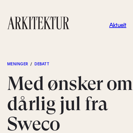
Navigas
Aktuelt
Til startsiden
MENINGER
/
DEBATT
Med ønsker om
dårlig jul fra
Sweco