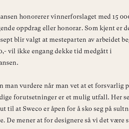
nsen honorerer vinnerforslaget med 15 000
gende oppdrag eller honorar. Som kjent er de
nsept blir valgt at mesteparten av arbeidet b
0,- vil ikke engang dekke tid medgått i
ansen.
n man vurdere når man vet at et forsvarlig p
ige forutsetninger er et mulig utfall. Her se
ut til at Sweco er åpen for å sko seg på sult
e. De mener at for designere så vi det være 