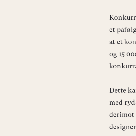
Konkurra
et påføl
at et ko
og 15 00
konkurr
Dette ka
med rydd
derimot 
designer