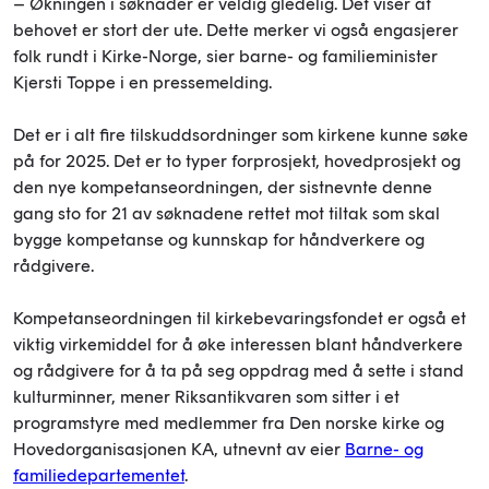
– Økningen i søknader er veldig gledelig. Det viser at
behovet er stort der ute. Dette merker vi også engasjerer
folk rundt i Kirke-Norge, sier barne- og familieminister
Kjersti Toppe i en pressemelding.
Det er i alt fire tilskuddsordninger som kirkene kunne søke
på for 2025. Det er to typer forprosjekt, hovedprosjekt og
den nye kompetanseordningen, der sistnevnte denne
gang sto for 21 av søknadene rettet mot tiltak som skal
bygge kompetanse og kunnskap for håndverkere og
rådgivere.
Kompetanseordningen til kirkebevaringsfondet er også et
viktig virkemiddel for å øke interessen blant håndverkere
og rådgivere for å ta på seg oppdrag med å sette i stand
kulturminner, mener Riksantikvaren som sitter i et
programstyre med medlemmer fra Den norske kirke og
Hovedorganisasjonen KA, utnevnt av eier
Barne- og
familiedepartementet
.