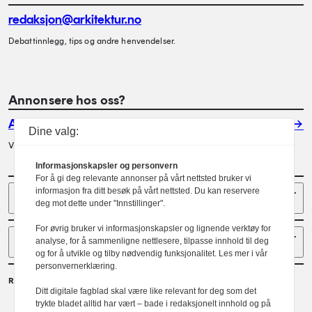
redaksjon@arkitektur.no
Debattinnlegg, tips og andre henvendelser.
Annonsere hos oss?
Annonser
Dine valg:
Vil du annonsere i Arkitektur? Les mer her.
Informasjonskapsler og personvern
For å gi deg relevante annonser på vårt nettsted bruker vi
Sider
informasjon fra ditt besøk på vårt nettsted. Du kan reservere
deg mot dette under "Innstillinger".
For øvrig bruker vi informasjonskapsler og lignende verktøy for
Følg oss
analyse, for å sammenligne nettlesere, tilpasse innhold til deg
og for å utvikle og tilby nødvendig funksjonalitet. Les mer i vår
personvernerklæring.
Redaktør
Ditt digitale fagblad skal være like relevant for deg som det
Gaute Brochmann
trykte bladet alltid har vært – bade i redaksjonelt innhold og på