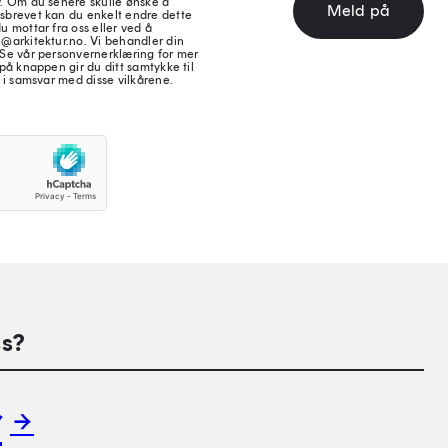
v. Om du senere skulle ønske å
Meld på
sbrevet kan du enkelt endre dette
u mottar fra oss eller ved å
@arkitektur.no. Vi behandler din
 Se vår personvernerklæring for mer
på knappen gir du ditt samtykke til
 i samsvar med disse vilkårene.
s?
r