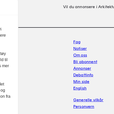
Vil du annonsere i Arkitekt
i
vere
Footer sekundærnavigasj
Fag
Notiser
ktøy
Om oss
d til
Bli abonnent
es mer
Annonser
Debattinfo
Min side
det
English
 og
on fra
Generelle vilkår
Personvern