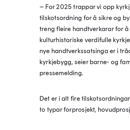
– For 2025 trappar vi opp kyrk
tilskotsordning for å sikre og
treng fleire handtverkarar for å
kulturhistoriske verdifulle kyrk
nye handtverkssatsinga er i trå
kyrkjebygg, seier barne- og fami
pressemelding.
Det er i alt fire tilskotsordnin
to typar forprosjekt, hovudpro