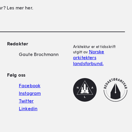
ur? Les mer her.
on
Redaktør
Arkitektur er et tidsskrift
Norske
utgitt av
Gaute Brochmann
arkitekters
landsforbund.
Følg oss
NAL
Redaktørplakat
Facebook
Instagram
Twitter
Linkedin