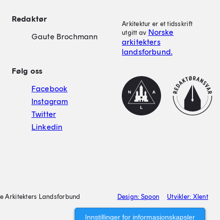
on
Redaktør
Arkitektur er et tidsskrift
Norske
utgitt av
Gaute Brochmann
arkitekters
landsforbund.
Følg oss
NAL
Redaktørplakat
Facebook
Instagram
Twitter
Linkedin
e Arkitekters Landsforbund
Design: Spoon
Utvikler: Xlent
Innstillinger for informasjonskapsler