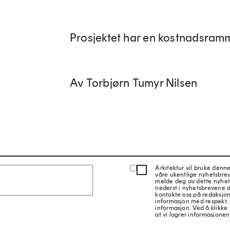
Prosjektet har en kostnadsramm
Av Torbjørn Tumyr Nilsen
Arkitektur vil bruke denn
våre ukentlige nyhetsbre
melde deg av dette nyhet
nederst i nyhetsbrevene d
kontakte oss på redaksjon
informasjon med respekt.
informasjon. Ved å klikke 
at vi lagrer informasjonen