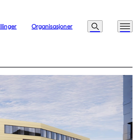
llinger
Organisasjoner
Søk
Meny