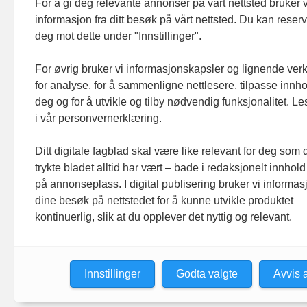
For å gi deg relevante annonser på vårt nettsted bruker v
informasjon fra ditt besøk på vårt nettsted. Du kan reser
Footer hovednavigasjon
deg mot dette under "Innstillinger".
Aktuelt
Meninger
For øvrig bruker vi informasjonskapsler og lignende ver
for analyse, for å sammenligne nettlesere, tilpasse innhol
Prosjekter
deg og for å utvikle og tilby nødvendig funksjonalitet. L
Folk
i vår personvernerklæring.
Ledige stillinger
Ditt digitale fagblad skal være like relevant for deg som 
Organisasjoner
trykte bladet alltid har vært – bade i redaksjonelt innhold
på annonseplass. I digital publisering bruker vi informasj
dine besøk på nettstedet for å kunne utvikle produktet
kontinuerlig, slik at du opplever det nyttig og relevant.
Innstillinger
Godta valgte
Avvis a