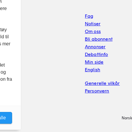
i
vere
Footer sekundærnavigasj
Fag
Notiser
ktøy
Om oss
d til
Bli abonnent
es mer
Annonser
Debattinfo
Min side
det
English
 og
on fra
Generelle vilkår
Personvern
lle
Norsk