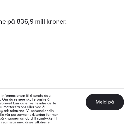
e på 836,9 mill kroner.
e informasjonen til å sende deg
v. Om du senere skulle ønske å
Meld på
sbrevet kan du enkelt endre dette
u mottar fra oss eller ved å
@arkitektur.no. Vi behandler din
 Se vår personvernerklæring for mer
på knappen gir du ditt samtykke til
 i samsvar med disse vilkårene.