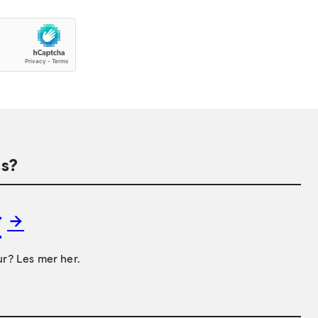
s?
r
ur? Les mer her.