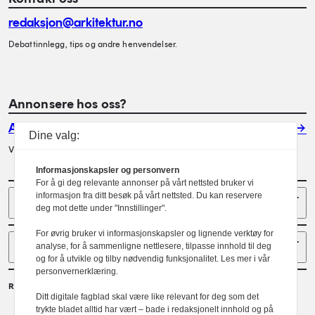
redaksjon@arkitektur.no
Debattinnlegg, tips og andre henvendelser.
Annonsere hos oss?
Annonser
Dine valg:
Vil du annonsere i Arkitektur? Les mer her.
Informasjonskapsler og personvern
For å gi deg relevante annonser på vårt nettsted bruker vi
Sider
informasjon fra ditt besøk på vårt nettsted. Du kan reservere
deg mot dette under "Innstillinger".
For øvrig bruker vi informasjonskapsler og lignende verktøy for
Følg oss
analyse, for å sammenligne nettlesere, tilpasse innhold til deg
og for å utvikle og tilby nødvendig funksjonalitet. Les mer i vår
personvernerklæring.
Redaktør
Ditt digitale fagblad skal være like relevant for deg som det
Gaute Brochmann
trykte bladet alltid har vært – bade i redaksjonelt innhold og på