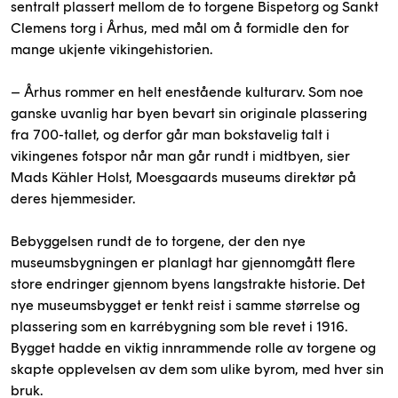
sentralt plassert mellom de to torgene Bispetorg og Sankt
Clemens torg i Århus, med mål om å formidle den for
mange ukjente vikingehistorien.
– Århus rommer en helt enestående kulturarv. Som noe
ganske uvanlig har byen bevart sin originale plassering
fra 700-tallet, og derfor går man bokstavelig talt i
vikingenes fotspor når man går rundt i midtbyen, sier
Mads Kähler Holst, Moesgaards museums direktør på
deres hjemmesider.
Bebyggelsen rundt de to torgene, der den nye
museumsbygningen er planlagt har gjennomgått flere
store endringer gjennom byens langstrakte historie. Det
nye museumsbygget er tenkt reist i samme størrelse og
plassering som en karrébygning som ble revet i 1916.
Bygget hadde en viktig innrammende rolle av torgene og
skapte opplevelsen av dem som ulike byrom, med hver sin
bruk.