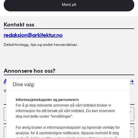
Meld på
Kontakt oss
redaksjon@arkitektur.no
Debattinnlegg, tips og andre henvendelser.
Annonsere hos oss?
Annonser
Dine valg:
Vil du annonsere i Arkitektur? Les mer her.
Informasjonskapsler og personvern
For å gi deg relevante annonser på vårt nettsted bruker vi
Sider
informasjon fra ditt besøk på vårt nettsted. Du kan reservere
deg mot dette under "Innstillinger".
For øvrig bruker vi informasjonskapsler og lignende verktøy for
Følg oss
analyse, for å sammenligne nettlesere, tilpasse innhold til deg