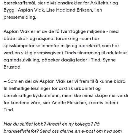
bærekraftsmål, sier divisjonsdirektør for Arkitektur og
Bygg i Asplan Viak, Lise Haaland Eriksen, i en
pressemelding.
Asplan Viak er et av de få tverrfaglige miljøene - med
både lokal- og nasjonal forankring - som har
spisskompetanse innenfor miljø og bærekraft, som har
vært en viktig premissgiver i Tinds tilnærming til arkitektur
og stedsutvikling, påpeker daglig leder i Tind, Synne
Brustad.
– Som en del av Asplan Viak ser vi frem til å kunne bidra
til helhetlige løsninger for arktisk urbanitet og
bærekraftige kystsamfunn, men ikke minst skape merverdi
for kundene våre, sier Anette Flesicher, kreativ leder i
Tind.
Har du skiftet jobb? Ansatt en ny kollega? På
bransjeflyttefot? Send oss gjerne en e-post om hva som