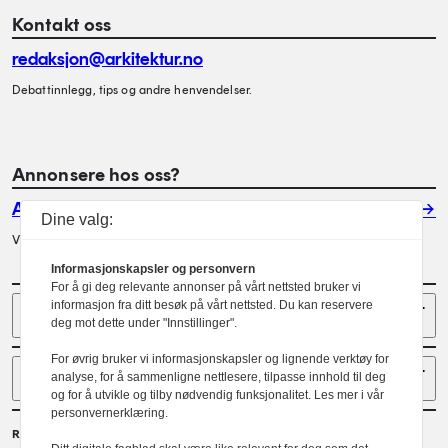
Kontakt oss
redaksjon@arkitektur.no
Debattinnlegg, tips og andre henvendelser.
Annonsere hos oss?
Annonser
Dine valg:
Vil du annonsere i Arkitektur? Les mer her.
Informasjonskapsler og personvern
For å gi deg relevante annonser på vårt nettsted bruker vi
Sider
informasjon fra ditt besøk på vårt nettsted. Du kan reservere
deg mot dette under "Innstillinger".
For øvrig bruker vi informasjonskapsler og lignende verktøy for
Følg oss
analyse, for å sammenligne nettlesere, tilpasse innhold til deg
og for å utvikle og tilby nødvendig funksjonalitet. Les mer i vår
personvernerklæring.
Redaktør