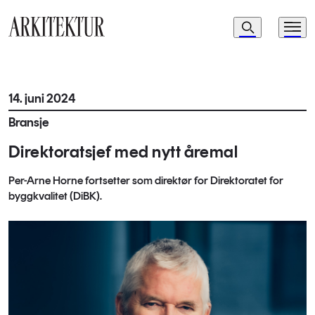
Navigasjon
Søk
Meny
Til startsiden
14. juni 2024
Bransje
Direktoratsjef med nytt åremal
Per-Arne Horne fortsetter som direktør for Direktoratet for
byggkvalitet (DiBK).