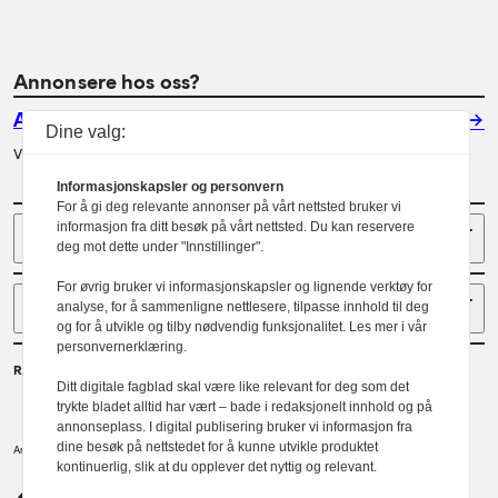
Annonsere hos oss?
Annonser
Dine valg:
Vil du annonsere i Arkitektur? Les mer her.
Informasjonskapsler og personvern
For å gi deg relevante annonser på vårt nettsted bruker vi
Sider
informasjon fra ditt besøk på vårt nettsted. Du kan reservere
deg mot dette under "Innstillinger".
For øvrig bruker vi informasjonskapsler og lignende verktøy for
Følg oss
analyse, for å sammenligne nettlesere, tilpasse innhold til deg
og for å utvikle og tilby nødvendig funksjonalitet. Les mer i vår
personvernerklæring.
Redaktør
Ditt digitale fagblad skal være like relevant for deg som det
Gaute Brochmann
trykte bladet alltid har vært – bade i redaksjonelt innhold og på
annonseplass. I digital publisering bruker vi informasjon fra
dine besøk på nettstedet for å kunne utvikle produktet
Norske arkitekters landsforbund.
Arkitektur er et tidsskrift utgitt av
kontinuerlig, slik at du opplever det nyttig og relevant.
NAL
Redaktørplakaten