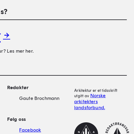
s?
r
ur? Les mer her.
on
Redaktør
Arkitektur er et tidsskrift
Norske
utgitt av
Gaute Brochmann
arkitekters
landsforbund.
Følg oss
NAL
Redaktørplakat
Facebook