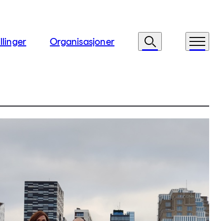
llinger
Organisasjoner
Søk
Meny