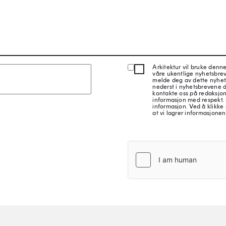
Arkitektur vil bruke denn
våre ukentlige nyhetsbre
melde deg av dette nyhet
nederst i nyhetsbrevene d
kontakte oss på redaksjon
informasjon med respekt.
informasjon. Ved å klikke 
at vi lagrer informasjonen