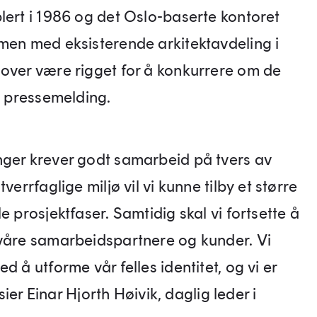
lert i 1986 og det Oslo-baserte kontoret
mmen med eksisterende arkitektavdeling i
mover være rigget for å konkurrere om de
en pressemelding.
nger krever godt samarbeid på tvers av
verrfaglige miljø vil vi kunne tilby et større
e prosjektfaser. Samtidig skal vi fortsette å
 våre samarbeidspartnere og kunder. Vi
d å utforme vår felles identitet, og vi er
 sier Einar Hjorth Høivik, daglig leder i