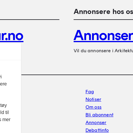
Annonsere hos os
r.no
Annonse
Vil du annonsere i Arkitekt
i
vere
Footer sekundærnavigasj
Fag
Notiser
ktøy
Om oss
d til
Bli abonnent
es mer
Annonser
Debattinfo