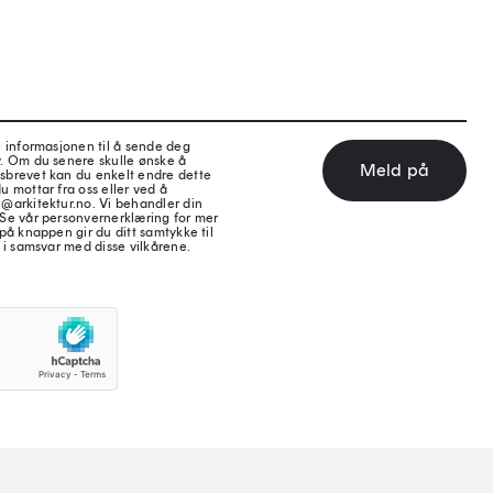
e informasjonen til å sende deg
v. Om du senere skulle ønske å
Meld på
sbrevet kan du enkelt endre dette
u mottar fra oss eller ved å
@arkitektur.no. Vi behandler din
 Se vår personvernerklæring for mer
på knappen gir du ditt samtykke til
 i samsvar med disse vilkårene.