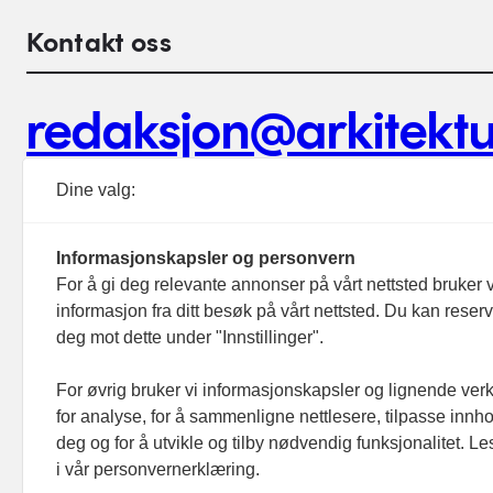
Kontakt oss
redaksjon@arkitektu
Debattinnlegg, tips og andre henvendelser.
Dine valg:
Informasjonskapsler og personvern
For å gi deg relevante annonser på vårt nettsted bruker v
informasjon fra ditt besøk på vårt nettsted. Du kan reser
Footer hovednavigasjon
deg mot dette under "Innstillinger".
Aktuelt
Meninger
For øvrig bruker vi informasjonskapsler og lignende ver
for analyse, for å sammenligne nettlesere, tilpasse innhol
Prosjekter
deg og for å utvikle og tilby nødvendig funksjonalitet. L
Folk
i vår personvernerklæring.