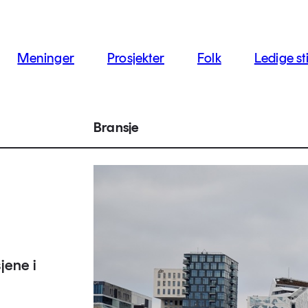
jon
Meninger
Prosjekter
Folk
Ledige sti
Bransje
jene i